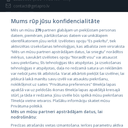
contact@getapro.lv
Mums rūp jūsu konfidencialitāte
Mēs un mūsu
270
partneri glabājam un piekļūstam personas
datiem, piemēram, pārlūkošanas datiem vai unikālajiem
Страны
identifikatoriem jūsu ierīcē. Izvēloties opciju “Es piekrītu”, tiek
aktivizētas izsekošanas tehnoloģijas, kas atbalsta zem virsraksta
Эстония
“Mēs un mūsu partneri apstrādājam datus, lai sniegtu” norādītos
Латвия
mērķus, savukārt izvēloties opciju “Noraidīt visu” vai atsaucot
savu piekrišanu, šīs tehnoloģijas tiks atspējotas. Ja izsekošanas
Литва
tehnoloģijas ir atspējotas, daļa no redzamā satura un reklāmām
var nebūt jums tik atbilstoša. Varat atkārtoti piekļūt šai izvēlnei, lai
jebkurā laikā mainītu savu izvēli vai atsauktu piekrišanu,
noklikšķinot uz saites “Privātuma preferences” tīmekļa lapas
apakšā vai uz peldošās ikonas tīmekļa lapas apakšējā kreisajā
stūrī, ja tāda ir redzama. Jūsu izvēle būs spēkā mūsu piekrišanas
Tīmekļa vietne ietvaros. Plašāku informāciju skatiet mūsu
Privātuma politikā.
Mēs un mūsu partneri apstrādājam datus, lai
nodrošinātu:
City24.lv
CVbankas.lt
Precīzas atrašanās vietas izmantošana. Ierīces parametru aktīva
City24.ee
Kainos.lt