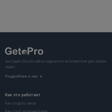
ВОЙТИ
Забыли пароль?
Запомнить?
FACEBOOK
GOOGLE
Быстрый способ найти надежного исполнителя для любых
 Sign in with Apple
задач.
Подробнее о нас
Ещё не зарегистрированы?
РЕГИСТРАЦИЯ
Как это работает
Как создать заказ
Как стать исполнителем