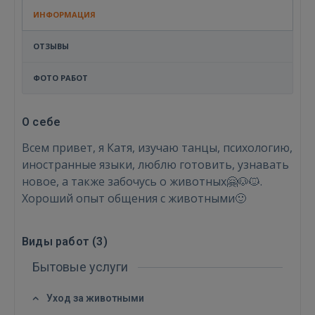
ИНФОРМАЦИЯ
ОТЗЫВЫ
ФОТО РАБОТ
О себе
Всем привет, я Катя, изучаю танцы, психологию,
иностранные языки, люблю готовить, узнавать
новое, а также забочусь о животных🤗🐶🐱.
Хороший опыт общения с животными🙂
Войти
Виды работ (
3
)
Бытовые услуги
Уход за животными