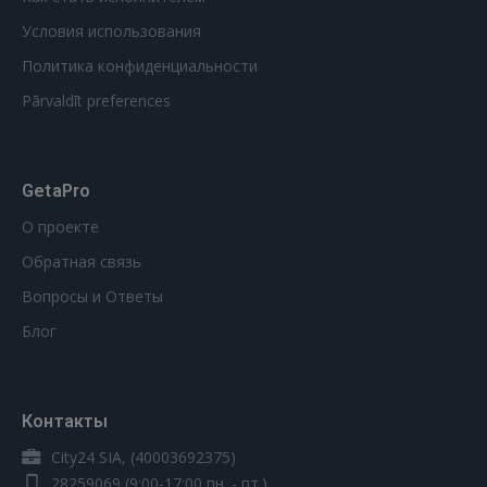
Условия использования
Политика конфиденциальности
Pārvaldīt preferences
GetaPro
О проекте
Обратная связь
Вопросы и Ответы
Блог
Контакты
City24 SIA, (40003692375)
28259069
(9:00-17:00 пн. - пт.)