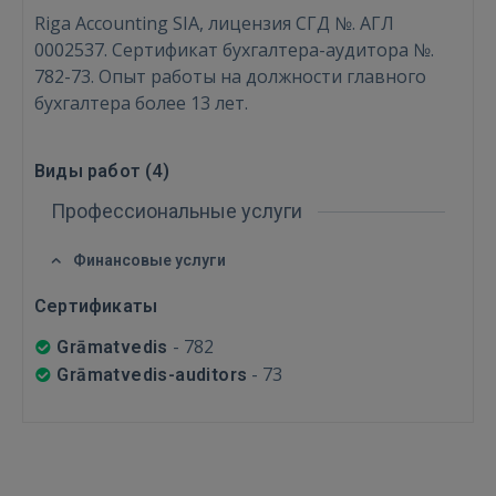
Riga Accounting SIA, лицензия СГД №. АГЛ
0002537. Сертификат бухгалтера-аудитора №.
Войти
782-73. Опыт работы на должности главного
бухгалтера более 13 лет.
Виды работ (
4
)
Профессиональные услуги
ВОЙТИ
Финансовые услуги
Забыли пароль?
Запомнить?
Сертификаты
-
782
Grāmatvedis
FACEBOOK
-
73
Grāmatvedis-auditors
GOOGLE
 Sign in with Apple