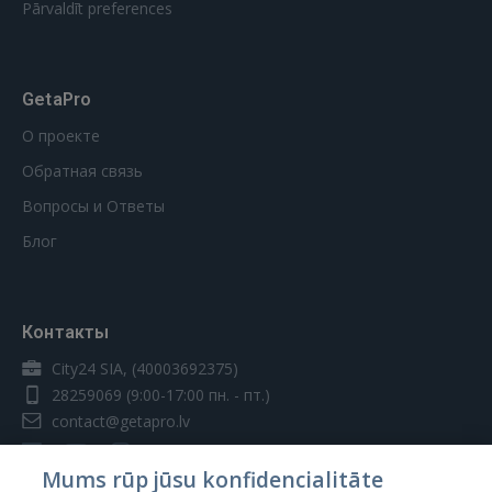
Pārvaldīt preferences
GetaPro
О проекте
Обратная связь
Вопросы и Ответы
Блог
Контакты
City24 SIA, (40003692375)
28259069
(9:00-17:00 пн. - пт.)
contact@getapro.lv
Mums rūp jūsu konfidencialitāte