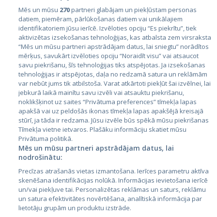
Mēs un mūsu
270
partneri glabājam un piekļūstam personas
datiem, piemēram, pārlūkošanas datiem vai unikālajiem
Страны
identifikatoriem jūsu ierīcē. Izvēloties opciju “Es piekrītu”, tiek
aktivizētas izsekošanas tehnoloģijas, kas atbalsta zem virsraksta
Эстония
“Mēs un mūsu partneri apstrādājam datus, lai sniegtu” norādītos
Латвия
mērķus, savukārt izvēloties opciju “Noraidīt visu” vai atsaucot
savu piekrišanu, šīs tehnoloģijas tiks atspējotas. Ja izsekošanas
Литва
tehnoloģijas ir atspējotas, daļa no redzamā satura un reklāmām
var nebūt jums tik atbilstoša. Varat atkārtoti piekļūt šai izvēlnei, lai
jebkurā laikā mainītu savu izvēli vai atsauktu piekrišanu,
noklikšķinot uz saites “Privātuma preferences” tīmekļa lapas
apakšā vai uz peldošās ikonas tīmekļa lapas apakšējā kreisajā
stūrī, ja tāda ir redzama. Jūsu izvēle būs spēkā mūsu piekrišanas
Tīmekļa vietne ietvaros. Plašāku informāciju skatiet mūsu
Privātuma politikā.
Mēs un mūsu partneri apstrādājam datus, lai
nodrošinātu:
City24.lv
CVbankas.lt
Precīzas atrašanās vietas izmantošana. Ierīces parametru aktīva
City24.ee
Kainos.lt
skenēšana identifikācijas nolūkā. Informācijas ievietošana ierīcē
GetaPro.lv
Paslaugos.lt
un/vai piekļuve tai. Personalizētas reklāmas un saturs, reklāmu
GetaPro.ee
auto24.ee
un satura efektivitātes novērtēšana, analītiskā informācija par
lietotāju grupām un produktu izstrāde.
Skelbiu.lt
KV.ee