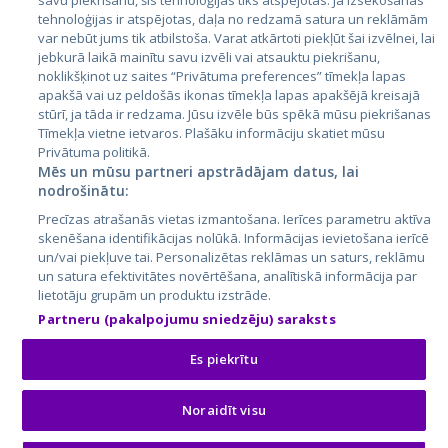
savu piekrišanu, šīs tehnoloģijas tiks atspējotas. Ja izsekošanas
Литва
tehnoloģijas ir atspējotas, daļa no redzamā satura un reklāmām
var nebūt jums tik atbilstoša. Varat atkārtoti piekļūt šai izvēlnei, lai
jebkurā laikā mainītu savu izvēli vai atsauktu piekrišanu,
noklikšķinot uz saites “Privātuma preferences” tīmekļa lapas
apakšā vai uz peldošās ikonas tīmekļa lapas apakšējā kreisajā
stūrī, ja tāda ir redzama. Jūsu izvēle būs spēkā mūsu piekrišanas
Tīmekļa vietne ietvaros. Plašāku informāciju skatiet mūsu
Privātuma politikā.
Mēs un mūsu partneri apstrādājam datus, lai
nodrošinātu:
City24.lv
CVbankas.lt
Precīzas atrašanās vietas izmantošana. Ierīces parametru aktīva
City24.ee
Kainos.lt
skenēšana identifikācijas nolūkā. Informācijas ievietošana ierīcē
GetaPro.lv
Paslaugos.lt
un/vai piekļuve tai. Personalizētas reklāmas un saturs, reklāmu
GetaPro.ee
auto24.ee
un satura efektivitātes novērtēšana, analītiskā informācija par
lietotāju grupām un produktu izstrāde.
Skelbiu.lt
KV.ee
Partneru (pakalpojumu sniedzēju) saraksts
Autoplius.lt
Osta.ee
Aruodas.lt
KuldneBörs.ee
Es piekrītu
Noraidīt visu
© 2026 GetaPro. Все права защищены.
Amanda A.