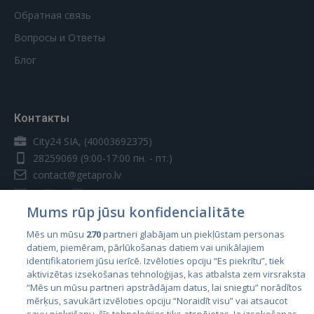
Обратная связь
Вопросы и Ответы
Блог
Контакты
City24 SIA, (40003692375)
28259069
(9:00-17:00 пн. - пт.)
contact@getapro.lv
Mums rūp jūsu konfidencialitāte
Mēs un mūsu
270
partneri glabājam un piekļūstam personas
datiem, piemēram, pārlūkošanas datiem vai unikālajiem
Страны
identifikatoriem jūsu ierīcē. Izvēloties opciju “Es piekrītu”, tiek
aktivizētas izsekošanas tehnoloģijas, kas atbalsta zem virsraksta
Эстония
“Mēs un mūsu partneri apstrādājam datus, lai sniegtu” norādītos
Латвия
mērķus, savukārt izvēloties opciju “Noraidīt visu” vai atsaucot