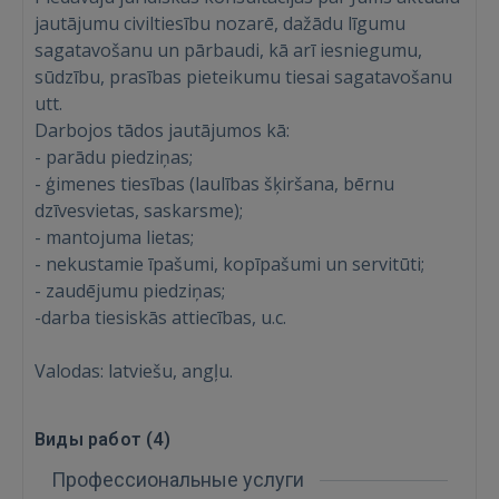
jautājumu civiltiesību nozarē, dažādu līgumu
sagatavošanu un pārbaudi, kā arī iesniegumu,
sūdzību, prasības pieteikumu tiesai sagatavošanu
utt.
Darbojos tādos jautājumos kā:
- parādu piedziņas;
ВОЙТИ
- ģimenes tiesības (laulības šķiršana, bērnu
dzīvesvietas, saskarsme);
Забыли пароль?
Запомнить?
- mantojuma lietas;
- nekustamie īpašumi, kopīpašumi un servitūti;
FACEBOOK
- zaudējumu piedziņas;
-darba tiesiskās attiecības, u.c.
GOOGLE
Valodas: latviešu, angļu.
 Sign in with Apple
Виды работ (
4
)
Ещё не зарегистрированы?
Профессиональные услуги