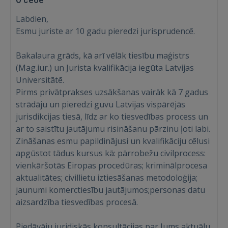
О себе
Labdien,
Esmu juriste ar 10 gadu pieredzi jurisprudencē.
Bakalaura grāds, kā arī vēlāk tiesību maģistrs
(Mag.iur.) un Jurista kvalifikācija iegūta Latvijas
Universitātē.
Pirms privātprakses uzsākšanas vairāk kā 7 gadus
strādāju un pieredzi guvu Latvijas vispārējās
jurisdikcijas tiesā, līdz ar ko tiesvedības process un
ar to saistītu jautājumu risināšanu pārzinu ļoti labi.
Zināšanas esmu papildinājusi un kvalifikāciju cēlusi
apgūstot tādus kursus kā: pārrobežu civilprocess:
vienkāršotās Eiropas procedūras; kriminālprocesa
aktualitātes; civillietu iztiesāšanas metodoloģija;
jaunumi komerctiesību jautājumos;personas datu
aizsardzība tiesvedības procesā.
Войти
Piedāvāju juridiskās konsultācijas par Jums aktuālu