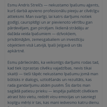
Esmu Andris Strelčs — nekustamo īpašumu aģents,
kurš darbā apvieno profesionālu pieeju ar cilvēcīgu
attieksmi. Man svarīgi, lai katrs darījums notiek
godīgi, caurspīdīgi un ar pievienoto vērtību gan
pārdevējam, gan pircējam. Ikdienā strādāju ar
dažāda veida īpašumiem — dzīvokļiem,
privātmājām, zemesgabaliem un investīciju
objektiem visā Latvijā, īpaši Jelgavā un tās
apkārtnē.
Esmu pārliecināts, ka veiksmīgs darījums rodas tad,
kad tiek izprastas cilvēku vajadzības, nevis tikai
Войти
skaitļi — tieši tāpēc nekustamo īpašumu jomā man
būtisks ir dialogs, uzticēšanās un rezultāts, kas
rada gandarījumu abām pusēm. Šis darbs man
sagādā patiesu prieku — iespēja palīdzēt cilvēkiem
atrast īsto vietu, redzēt viņu emocijas un sasniegt
kopīgu mērķi ir tas, kas mani iedvesmo katru dienu.