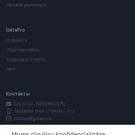
Pārvaldīt preferences
GetaPro
О проекте
Обратная связь
Вопросы и Ответы
Блог
Контакты
City24 SIA, (40003692375)
28259069
(9:00-17:00 пн. - пт.)
contact@getapro.lv
Mums rūp jūsu konfidencialitāte