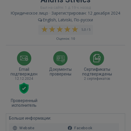
Был на сайте: 1 д. 19 ч. назад
Юридическое лицо · Зарегистрирован: 12 декабря 2024
English, Latviski, По-русски
5,0 / 5
Оценок: 10
Email
Документы
Сертификаты
подтвержден
проверены
подтверждены
12.12.2024
2 сертификатов
Проверенный
исполнитель
Больше информации:
Website
Facebook