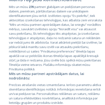
Mēs un mūsu
270
partneri glabājam un piekļūstam personas
datiem, piemēram, pārlūkošanas datiem vai unikālajiem
Страны
identifikatoriem jūsu ierīcē. Izvēloties opciju “Es piekrītu”, tiek
aktivizētas izsekošanas tehnoloģijas, kas atbalsta zem virsraksta
Эстония
“Mēs un mūsu partneri apstrādājam datus, lai sniegtu” norādītos
Латвия
mērķus, savukārt izvēloties opciju “Noraidīt visu” vai atsaucot
savu piekrišanu, šīs tehnoloģijas tiks atspējotas. Ja izsekošanas
Литва
tehnoloģijas ir atspējotas, daļa no redzamā satura un reklāmām
var nebūt jums tik atbilstoša. Varat atkārtoti piekļūt šai izvēlnei, lai
jebkurā laikā mainītu savu izvēli vai atsauktu piekrišanu,
noklikšķinot uz saites “Privātuma preferences” tīmekļa lapas
apakšā vai uz peldošās ikonas tīmekļa lapas apakšējā kreisajā
stūrī, ja tāda ir redzama. Jūsu izvēle būs spēkā mūsu piekrišanas
Tīmekļa vietne ietvaros. Plašāku informāciju skatiet mūsu
Privātuma politikā.
Mēs un mūsu partneri apstrādājam datus, lai
nodrošinātu:
City24.lv
CVbankas.lt
Precīzas atrašanās vietas izmantošana. Ierīces parametru aktīva
City24.ee
Kainos.lt
skenēšana identifikācijas nolūkā. Informācijas ievietošana ierīcē
GetaPro.lv
Paslaugos.lt
un/vai piekļuve tai. Personalizētas reklāmas un saturs, reklāmu
GetaPro.ee
auto24.ee
un satura efektivitātes novērtēšana, analītiskā informācija par
lietotāju grupām un produktu izstrāde.
Skelbiu.lt
KV.ee