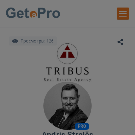
Просмотры: 126
PRO
Andris Strelčs