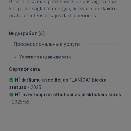
ВОЙТИ
Brīvajā laikā man patīk sports un pastaigas dabā,
kas palīdz saglabāt enerģiju, līdzsvaru un skaidru
Забыли пароль?
Запомнить?
prātu arī intensīvākajos darba periodos.
FACEBOOK
Виды работ (
3
)
Профессиональные услуги
GOOGLE
Услуги по недвижимости
 Sign in with Apple
Сертификаты
NĪ darījumu asociācijas “LANĪDA” biedra
Ещё не зарегистрированы?
-
2025
statuss
РЕГИСТРАЦИЯ
NĪ investīciju un attīstīšanas praktiskais kurss
-
2025/55