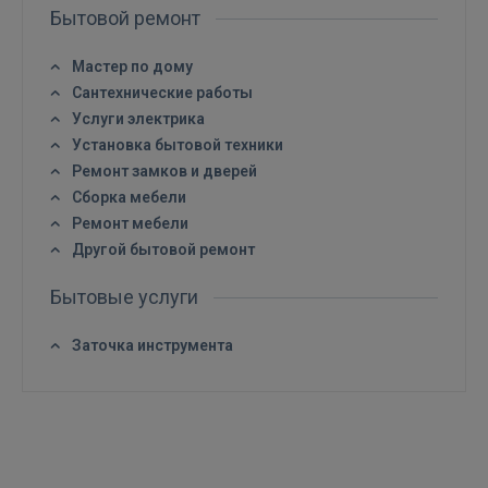
Бытовой ремонт
Войти
Мастер по дому
Сантехнические работы
Услуги электрика
Установка бытовой техники
Ремонт замков и дверей
Сборка мебели
Ремонт мебели
ВОЙТИ
Другой бытовой ремонт
Забыли пароль?
Запомнить?
Бытовые услуги
FACEBOOK
Заточка инструмента
GOOGLE
 Sign in with Apple