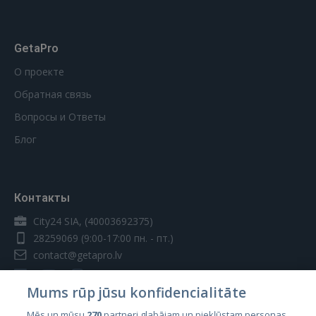
GetaPro
О проекте
Обратная связь
Вопросы и Ответы
Блог
Контакты
City24 SIA, (40003692375)
28259069
(9:00-17:00 пн. - пт.)
contact@getapro.lv
Mums rūp jūsu konfidencialitāte
Mēs un mūsu
270
partneri glabājam un piekļūstam personas