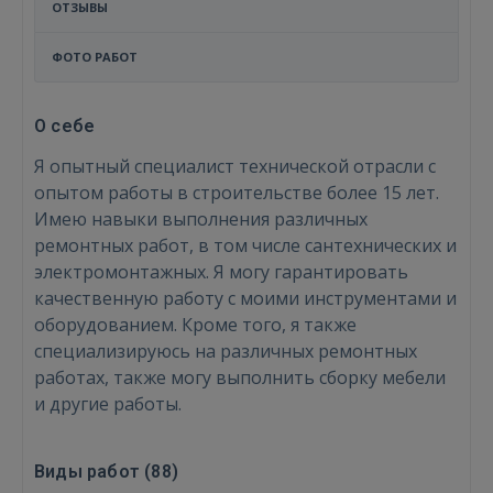
ОТЗЫВЫ
ФОТО РАБОТ
О себе
Я опытный специалист технической отрасли с
опытом работы в строительстве более 15 лет.
Имею навыки выполнения различных
ремонтных работ, в том числе сантехнических и
электромонтажных. Я могу гарантировать
качественную работу с моими инструментами и
оборудованием. Кроме того, я также
специализируюсь на различных ремонтных
работах, также могу выполнить сборку мебели
и другие работы.
Виды работ (
88
)