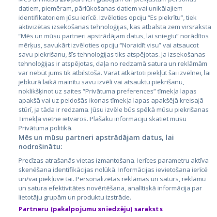
datiem, piemēram, pārlūkošanas datiem vai unikālajiem
Страны
identifikatoriem jūsu ierīcē. Izvēloties opciju “Es piekrītu”, tiek
aktivizētas izsekošanas tehnoloģijas, kas atbalsta zem virsraksta
Эстония
“Mēs un mūsu partneri apstrādājam datus, lai sniegtu” norādītos
Латвия
mērķus, savukārt izvēloties opciju “Noraidīt visu” vai atsaucot
savu piekrišanu, šīs tehnoloģijas tiks atspējotas. Ja izsekošanas
Литва
tehnoloģijas ir atspējotas, daļa no redzamā satura un reklāmām
var nebūt jums tik atbilstoša. Varat atkārtoti piekļūt šai izvēlnei, lai
jebkurā laikā mainītu savu izvēli vai atsauktu piekrišanu,
noklikšķinot uz saites “Privātuma preferences” tīmekļa lapas
apakšā vai uz peldošās ikonas tīmekļa lapas apakšējā kreisajā
stūrī, ja tāda ir redzama. Jūsu izvēle būs spēkā mūsu piekrišanas
Tīmekļa vietne ietvaros. Plašāku informāciju skatiet mūsu
Privātuma politikā.
Mēs un mūsu partneri apstrādājam datus, lai
nodrošinātu:
City24.lv
CVbankas.lt
Precīzas atrašanās vietas izmantošana. Ierīces parametru aktīva
City24.ee
Kainos.lt
skenēšana identifikācijas nolūkā. Informācijas ievietošana ierīcē
GetaPro.lv
Paslaugos.lt
un/vai piekļuve tai. Personalizētas reklāmas un saturs, reklāmu
GetaPro.ee
auto24.ee
un satura efektivitātes novērtēšana, analītiskā informācija par
lietotāju grupām un produktu izstrāde.
Skelbiu.lt
KV.ee
Partneru (pakalpojumu sniedzēju) saraksts
Autoplius.lt
Osta.ee