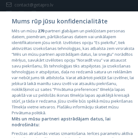
contact@getapro.lv
Mums rūp jūsu konfidencialitāte
Mēs un mūsu
270
partneri glabājam un piekļūstam personas
datiem, piemēram, pārlūkošanas datiem vai unikālajiem
Страны
identifikatoriem jūsu ierīcē. Izvēloties opciju “Es piekrītu”, tiek
aktivizētas izsekošanas tehnoloģijas, kas atbalsta zem virsraksta
Эстония
“Mēs un mūsu partneri apstrādājam datus, lai sniegtu” norādītos
Латвия
mērķus, savukārt izvēloties opciju “Noraidīt visu” vai atsaucot
savu piekrišanu, šīs tehnoloģijas tiks atspējotas. Ja izsekošanas
Литва
tehnoloģijas ir atspējotas, daļa no redzamā satura un reklāmām
var nebūt jums tik atbilstoša. Varat atkārtoti piekļūt šai izvēlnei, lai
jebkurā laikā mainītu savu izvēli vai atsauktu piekrišanu,
noklikšķinot uz saites “Privātuma preferences” tīmekļa lapas
apakšā vai uz peldošās ikonas tīmekļa lapas apakšējā kreisajā
stūrī, ja tāda ir redzama. Jūsu izvēle būs spēkā mūsu piekrišanas
Tīmekļa vietne ietvaros. Plašāku informāciju skatiet mūsu
Privātuma politikā.
Mēs un mūsu partneri apstrādājam datus, lai
nodrošinātu:
City24.lv
CVbankas.lt
Precīzas atrašanās vietas izmantošana. Ierīces parametru aktīva
City24.ee
Kainos.lt