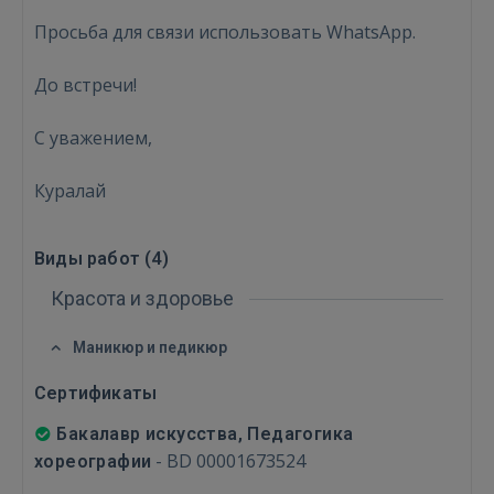
Просьба для связи использовать WhatsApp.
ВОЙТИ
До встречи!
Забыли пароль?
Запомнить?
С уважением,
FACEBOOK
Куралай
GOOGLE
Виды работ (
4
)
 Sign in with Apple
Красота и здоровье
Ещё не зарегистрированы?
Маникюр и педикюр
РЕГИСТРАЦИЯ
Сертификаты
Бакалавр искусства, Педагогика
-
BD 00001673524
хореографии