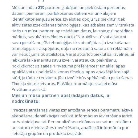
Mēs un mūsu
270
partneri glabājam un piekļūstam personas
datiem, piemēram, pārlūkošanas datiem vai unikālajiem
Страны
identifikatoriem jūsu ierīcē. Izvēloties opciju “Es piekrītu”, tiek
aktivizētas izsekošanas tehnoloģijas, kas atbalsta zem virsraksta
Эстония
“Mēs un mūsu partneri apstrādājam datus, lai sniegtu” norādītos
Латвия
mērķus, savukārt izvēloties opciju “Noraidīt visu” vai atsaucot
savu piekrišanu, šīs tehnoloģijas tiks atspējotas. Ja izsekošanas
Литва
tehnoloģijas ir atspējotas, daļa no redzamā satura un reklāmām
var nebūt jums tik atbilstoša. Varat atkārtoti piekļūt šai izvēlnei, lai
jebkurā laikā mainītu savu izvēli vai atsauktu piekrišanu,
noklikšķinot uz saites “Privātuma preferences” tīmekļa lapas
apakšā vai uz peldošās ikonas tīmekļa lapas apakšējā kreisajā
stūrī, ja tāda ir redzama. Jūsu izvēle būs spēkā mūsu piekrišanas
Tīmekļa vietne ietvaros. Plašāku informāciju skatiet mūsu
Privātuma politikā.
Mēs un mūsu partneri apstrādājam datus, lai
nodrošinātu:
City24.lv
CVbankas.lt
Precīzas atrašanās vietas izmantošana. Ierīces parametru aktīva
City24.ee
Kainos.lt
skenēšana identifikācijas nolūkā. Informācijas ievietošana ierīcē
GetaPro.lv
Paslaugos.lt
un/vai piekļuve tai. Personalizētas reklāmas un saturs, reklāmu
GetaPro.ee
auto24.ee
un satura efektivitātes novērtēšana, analītiskā informācija par
lietotāju grupām un produktu izstrāde.
Skelbiu.lt
KV.ee