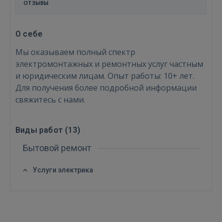
ОТЗЫВЫ
О себе
Мы оказываем полный спектр
электромонтажных и ремонтных услуг частным
и юридическим лицам. Опыт работы: 10+ лет.
Для получения более подробной информации
свяжитесь с нами.
Виды работ (
13
)
Войти
Бытовой ремонт
Услуги электрика
ВОЙТИ