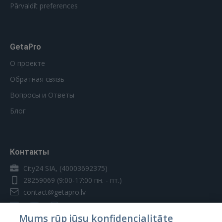
Pārvaldīt preferences
GetaPro
О проекте
Обратная связь
Вопросы и Ответы
Блог
Контакты
City24 SIA, (40003692375)
28259069
(9:00-17:00 пн. - пт.)
contact@getapro.lv
Mums rūp jūsu konfidencialitāte