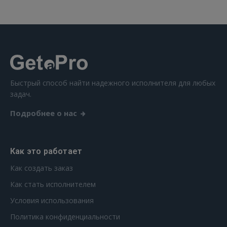
Забыли пароль?
Запомнить?
FACEBOOK
Быстрый способ найти надежного исполнителя для любых
GOOGLE
задач.
 Sign in with Apple
Подробнее о нас
Ещё не зарегистрированы?
Как это работает
РЕГИСТРАЦИЯ
Как создать заказ
Как стать исполнителем
Условия использования
Политика конфиденциальности