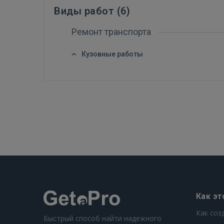
Виды работ (
6
)
Ремонт транспорта
Кузовные работы
Как эт
Как соз
Быстрый способ найти надежного