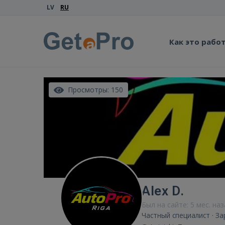
LV
RU
Как это рабо
Просмотры: 150
Alex D.
Был на сайте: 5 мес. на
Частный специалист · З