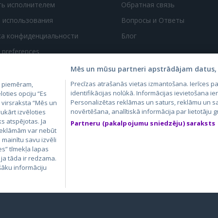
ть исполнителем
Обратная связь
 использования
Вопросы и Ответы
ка конфиденциальности
Блог
t preferences
Mēs un mūsu partneri apstrādājam datus, 
Precīzas atrašanās vietas izmantošana. Ierīces 
, piemēram,
identifikācijas nolūkā. Informācijas ievietošana ier
loties opciju “Es
Personalizētas reklāmas un saturs, reklāmu un sa
m virsraksta “Mēs un
novērtēšana, analītiskā informācija par lietotāju
ukārt izvēloties
4.lv
GetaPro.lv
Skelbiu.lt
Aruodas.lt
Kain
ks atspējotas. Ja
Partneru (pakalpojumu sniedzēju) saraksts
24.ee
GetaPro.ee
Autoplius.lt
CVbankas.lt
Pas
 reklāmām var nebūt
ā mainītu savu izvēli
es” tīmekļa lapas
 ja tāda ir redzama.
šāku informāciju
КАЗ