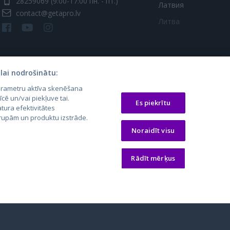
28259069
(9:00-17:00 пн. - пт.)
Латвия
contact@getapro.lv
Литва
lai nodrošinātu:
parametru aktīva skenēšana
īcē un/vai piekļuve tai.
Es piekrītu
tura efektivitātes
 grupām un produktu izstrāde.
os.lt
auto24.ee
Osta.ee
Noraidīt visu
laugos.lt
KV.ee
KuldneBörs.ee
Rādīt mērķus