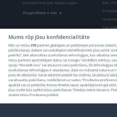
Как ста
исполнителя для любых задач.
Условия
Подробнее о нас
Полити
Pārvaldī
Mums rūp jūsu konfidencialitāte
Mēs un mūsu
270
partneri glabājam un piekļūstam personas datiem
pārlūkošanas datiem vai unikālajiem identifikatoriem jūsu ierīcē. Izvē
piekrītu”, tiek aktivizētas izsekošanas tehnoloģijas, kas atbalsta ze
mūsu partneri apstrādājam datus, lai sniegtu” norādītos mērķus, sav
City2
opciju “Noraidīt visu” vai atsaucot savu piekrišanu, šīs tehnoloģijas ti
City
izsekošanas tehnoloģijas ir atspējotas, daļa no redzamā satura un
jums tik atbilstoša. Varat atkārtoti piekļūt šai izvēlnei, lai jebkurā laik
vai atsauktu piekrišanu, noklikšķinot uz saites “Privātuma preferenc
apakšā vai uz peldošās ikonas tīmekļa lapas apakšējā kreisajā stūrī,
Jūsu izvēle būs spēkā mūsu piekrišanas Tīmekļa vietne ietvaros. Pla
Alex D.
ПРЕДЛОЖИТЬ ЗА
skatiet mūsu Privātuma politikā.
© 2026 GetaPro. Все права защищены.