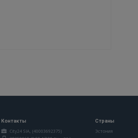
Контакты
Страны
City24 SIA, (40003692375)
Эстония