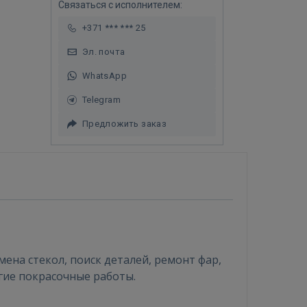
Связаться с исполнителем:
+371 *** *** 25
Эл. почта
WhatsApp
Telegram
Предложить заказ
мена стекол, поиск деталей, ремонт фар,
гие покрасочные работы.