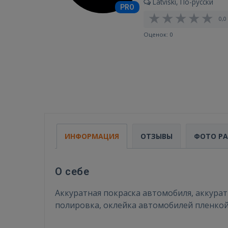
Latviski, По-русски
PRO
0,0 
Оценок: 0
ИНФОРМАЦИЯ
ОТЗЫВЫ
ФОТО Р
О себе
Аккуратная покраска автомобиля, аккуратн
полировка, оклейка автомобилей пленкой