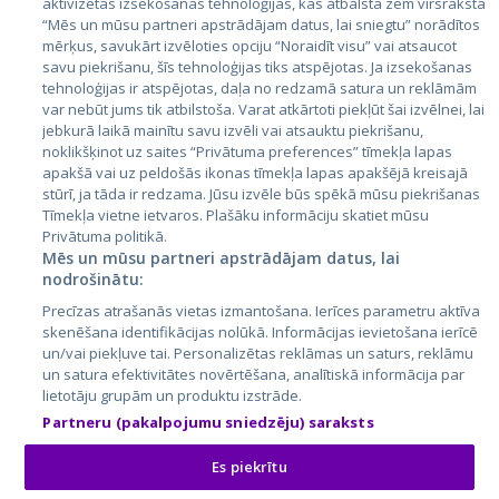
aktivizētas izsekošanas tehnoloģijas, kas atbalsta zem virsraksta
Эстония
“Mēs un mūsu partneri apstrādājam datus, lai sniegtu” norādītos
Латвия
mērķus, savukārt izvēloties opciju “Noraidīt visu” vai atsaucot
savu piekrišanu, šīs tehnoloģijas tiks atspējotas. Ja izsekošanas
Литва
tehnoloģijas ir atspējotas, daļa no redzamā satura un reklāmām
var nebūt jums tik atbilstoša. Varat atkārtoti piekļūt šai izvēlnei, lai
jebkurā laikā mainītu savu izvēli vai atsauktu piekrišanu,
noklikšķinot uz saites “Privātuma preferences” tīmekļa lapas
apakšā vai uz peldošās ikonas tīmekļa lapas apakšējā kreisajā
stūrī, ja tāda ir redzama. Jūsu izvēle būs spēkā mūsu piekrišanas
Tīmekļa vietne ietvaros. Plašāku informāciju skatiet mūsu
Privātuma politikā.
Mēs un mūsu partneri apstrādājam datus, lai
nodrošinātu:
City24.lv
CVbankas.lt
Precīzas atrašanās vietas izmantošana. Ierīces parametru aktīva
City24.ee
Kainos.lt
skenēšana identifikācijas nolūkā. Informācijas ievietošana ierīcē
GetaPro.lv
Paslaugos.lt
un/vai piekļuve tai. Personalizētas reklāmas un saturs, reklāmu
GetaPro.ee
auto24.ee
un satura efektivitātes novērtēšana, analītiskā informācija par
lietotāju grupām un produktu izstrāde.
Skelbiu.lt
KV.ee
Partneru (pakalpojumu sniedzēju) saraksts
Autoplius.lt
Osta.ee
Aruodas.lt
KuldneBörs.ee
Es piekrītu