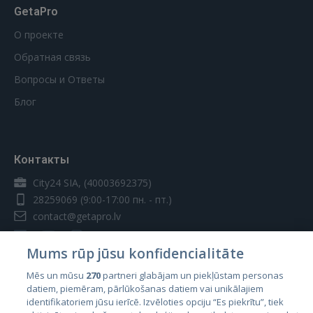
GetaPro
О проекте
Обратная связь
Вопросы и Ответы
Блог
Контакты
City24 SIA, (40003692375)
28259069
(9:00-17:00 пн. - пт.)
contact@getapro.lv
Mums rūp jūsu konfidencialitāte
Mēs un mūsu
270
partneri glabājam un piekļūstam personas
datiem, piemēram, pārlūkošanas datiem vai unikālajiem
Страны
identifikatoriem jūsu ierīcē. Izvēloties opciju “Es piekrītu”, tiek