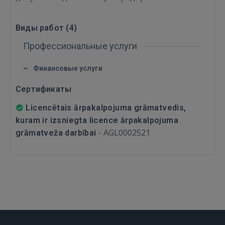
Забыли пароль?
Запомнить?
Виды работ (
4
)
FACEBOOK
Профессиональные услуги
GOOGLE
Финансовые услуги
Сертификаты
 Sign in with Apple
Licencētais ārpakalpojuma grāmatvedis,
Ещё не зарегистрированы?
kuram ir izsniegta licence ārpakalpojuma
-
AGL0002521
grāmatveža darbībai
РЕГИСТРАЦИЯ