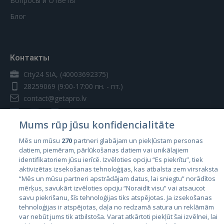
Вопросы и Ответы
Блог
Контакты
City24 SIA, (40003692375)
28259069
(9:00-17:00 пн. - пт.)
contact@getapro.lv
Mums rūp jūsu konfidencialitāte
Mēs un mūsu
270
partneri glabājam un piekļūstam personas
datiem, piemēram, pārlūkošanas datiem vai unikālajiem
Страны
identifikatoriem jūsu ierīcē. Izvēloties opciju “Es piekrītu”, tiek
aktivizētas izsekošanas tehnoloģijas, kas atbalsta zem virsraksta
Эстония
“Mēs un mūsu partneri apstrādājam datus, lai sniegtu” norādītos
Латвия
mērķus, savukārt izvēloties opciju “Noraidīt visu” vai atsaucot
savu piekrišanu, šīs tehnoloģijas tiks atspējotas. Ja izsekošanas
Литва
tehnoloģijas ir atspējotas, daļa no redzamā satura un reklāmām
var nebūt jums tik atbilstoša. Varat atkārtoti piekļūt šai izvēlnei, lai