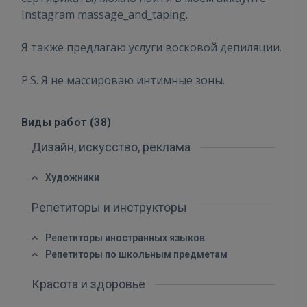
Войти
Instagram massage_and_taping.
Я также предлагаю услуги восковой депиляции.
P.S. Я не массироваю интимные зоны.
ВОЙТИ
Виды работ (
38
)
Забыли пароль?
Запомнить?
Дизайн, искусство, реклама
Художники
FACEBOOK
Репетиторы и инструкторы
GOOGLE
Репетиторы иностранных языков
Репетиторы по школьным предметам
 Sign in with Apple
Красота и здоровье
Ещё не зарегистрированы?