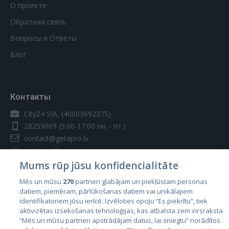
О проекте
Обратная связь
Вопросы и Ответы
Блог
Контакты
City24 SIA, (40003692375)
28259069
(9:00-17:00 пн. - пт.)
contact@getapro.lv
Mums rūp jūsu konfidencialitāte
Mēs un mūsu
270
partneri glabājam un piekļūstam personas
datiem, piemēram, pārlūkošanas datiem vai unikālajiem
Страны
identifikatoriem jūsu ierīcē. Izvēloties opciju “Es piekrītu”, tiek
aktivizētas izsekošanas tehnoloģijas, kas atbalsta zem virsraksta
Эстония
“Mēs un mūsu partneri apstrādājam datus, lai sniegtu” norādītos