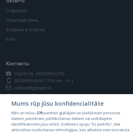
GetaPro
О проекте
Обратная связь
Вопросы и Ответы
Блог
Контакты
City24 SIA, (40003692375)
28259069
(9:00-17:00 пн. - пт.)
contact@getapro.lv
Mums rūp jūsu konfidencialitāte
Mēs un mūsu
270
partneri glabājam un piekļūstam personas
datiem, piemēram, pārlūkošanas datiem vai unikālajiem
Страны
identifikatoriem jūsu ierīcē. Izvēloties opciju “Es piekrītu”, tiek
aktivizētas izsekošanas tehnoloģijas, kas atbalsta zem virsraksta
Эстония