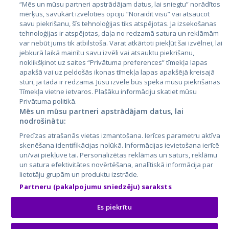
“Mēs un mūsu partneri apstrādājam datus, lai sniegtu” norādītos
Латвия
mērķus, savukārt izvēloties opciju “Noraidīt visu” vai atsaucot
savu piekrišanu, šīs tehnoloģijas tiks atspējotas. Ja izsekošanas
Литва
tehnoloģijas ir atspējotas, daļa no redzamā satura un reklāmām
var nebūt jums tik atbilstoša. Varat atkārtoti piekļūt šai izvēlnei, lai
jebkurā laikā mainītu savu izvēli vai atsauktu piekrišanu,
noklikšķinot uz saites “Privātuma preferences” tīmekļa lapas
apakšā vai uz peldošās ikonas tīmekļa lapas apakšējā kreisajā
stūrī, ja tāda ir redzama. Jūsu izvēle būs spēkā mūsu piekrišanas
Tīmekļa vietne ietvaros. Plašāku informāciju skatiet mūsu
Privātuma politikā.
Mēs un mūsu partneri apstrādājam datus, lai
nodrošinātu:
City24.lv
CVbankas.lt
Precīzas atrašanās vietas izmantošana. Ierīces parametru aktīva
City24.ee
Kainos.lt
skenēšana identifikācijas nolūkā. Informācijas ievietošana ierīcē
GetaPro.lv
Paslaugos.lt
un/vai piekļuve tai. Personalizētas reklāmas un saturs, reklāmu
GetaPro.ee
auto24.ee
un satura efektivitātes novērtēšana, analītiskā informācija par
lietotāju grupām un produktu izstrāde.
Skelbiu.lt
KV.ee
Partneru (pakalpojumu sniedzēju) saraksts
Autoplius.lt
Osta.ee
Aruodas.lt
KuldneBörs.ee
Es piekrītu