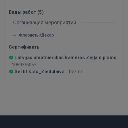
Забыли пароль?
Запомнить?
Виды работ (
5
)
FACEBOOK
Организация мероприятий
GOOGLE
Флористы/Декор
Сертификаты
 Sign in with Apple
Latvijas amatniecības kameras Zeļļa diploms
-
10503/6053
Ещё не зарегистрированы?
-
bez nr
Sertifikāts_Ziedulaiva
РЕГИСТРАЦИЯ