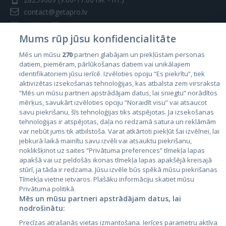
contact@getapro.lv
Mums rūp jūsu konfidencialitāte
Mēs un mūsu
270
partneri glabājam un piekļūstam personas
datiem, piemēram, pārlūkošanas datiem vai unikālajiem
Страны
identifikatoriem jūsu ierīcē. Izvēloties opciju “Es piekrītu”, tiek
aktivizētas izsekošanas tehnoloģijas, kas atbalsta zem virsraksta
Эстония
“Mēs un mūsu partneri apstrādājam datus, lai sniegtu” norādītos
Латвия
mērķus, savukārt izvēloties opciju “Noraidīt visu” vai atsaucot
savu piekrišanu, šīs tehnoloģijas tiks atspējotas. Ja izsekošanas
Литва
tehnoloģijas ir atspējotas, daļa no redzamā satura un reklāmām
var nebūt jums tik atbilstoša. Varat atkārtoti piekļūt šai izvēlnei, lai
jebkurā laikā mainītu savu izvēli vai atsauktu piekrišanu,
noklikšķinot uz saites “Privātuma preferences” tīmekļa lapas
apakšā vai uz peldošās ikonas tīmekļa lapas apakšējā kreisajā
stūrī, ja tāda ir redzama. Jūsu izvēle būs spēkā mūsu piekrišanas
Tīmekļa vietne ietvaros. Plašāku informāciju skatiet mūsu
Privātuma politikā.
Mēs un mūsu partneri apstrādājam datus, lai
nodrošinātu:
City24.lv
CVbankas.lt
Precīzas atrašanās vietas izmantošana. Ierīces parametru aktīva
City24.ee
Kainos.lt