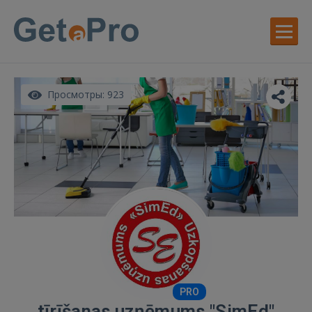
Просмотры: 923
PRO
tīrīšanas uzņēmums "SimEd"