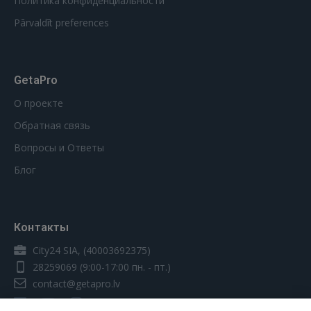
Политика конфиденциальности
Pārvaldīt preferences
GetaPro
О проекте
Обратная связь
Вопросы и Ответы
Блог
Контакты
City24 SIA, (40003692375)
28259069
(9:00-17:00 пн. - пт.)
contact@getapro.lv