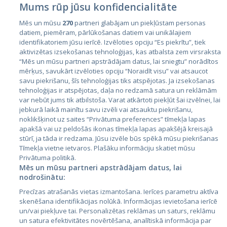
Mums rūp jūsu konfidencialitāte
Mēs un mūsu
270
partneri glabājam un piekļūstam personas
datiem, piemēram, pārlūkošanas datiem vai unikālajiem
Страны
identifikatoriem jūsu ierīcē. Izvēloties opciju “Es piekrītu”, tiek
aktivizētas izsekošanas tehnoloģijas, kas atbalsta zem virsraksta
Эстония
“Mēs un mūsu partneri apstrādājam datus, lai sniegtu” norādītos
Латвия
mērķus, savukārt izvēloties opciju “Noraidīt visu” vai atsaucot
savu piekrišanu, šīs tehnoloģijas tiks atspējotas. Ja izsekošanas
Литва
tehnoloģijas ir atspējotas, daļa no redzamā satura un reklāmām
var nebūt jums tik atbilstoša. Varat atkārtoti piekļūt šai izvēlnei, lai
jebkurā laikā mainītu savu izvēli vai atsauktu piekrišanu,
noklikšķinot uz saites “Privātuma preferences” tīmekļa lapas
apakšā vai uz peldošās ikonas tīmekļa lapas apakšējā kreisajā
stūrī, ja tāda ir redzama. Jūsu izvēle būs spēkā mūsu piekrišanas
Tīmekļa vietne ietvaros. Plašāku informāciju skatiet mūsu
Privātuma politikā.
Mēs un mūsu partneri apstrādājam datus, lai
nodrošinātu:
City24.lv
CVbankas.lt
Precīzas atrašanās vietas izmantošana. Ierīces parametru aktīva
City24.ee
Kainos.lt
skenēšana identifikācijas nolūkā. Informācijas ievietošana ierīcē
GetaPro.lv
Paslaugos.lt
un/vai piekļuve tai. Personalizētas reklāmas un saturs, reklāmu
GetaPro.ee
auto24.ee
un satura efektivitātes novērtēšana, analītiskā informācija par