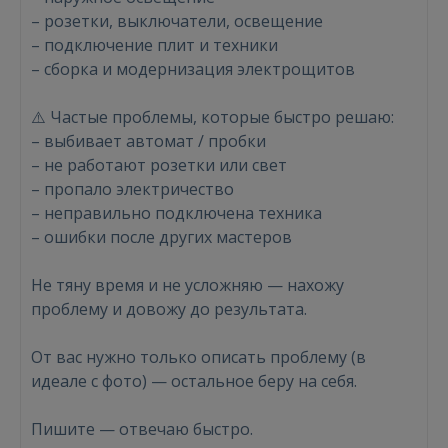
– розетки, выключатели, освещение
– подключение плит и техники
– сборка и модернизация электрощитов
Войти
⚠️ Частые проблемы, которые быстро решаю:
– выбивает автомат / пробки
– не работают розетки или свет
– пропало электричество
– неправильно подключена техника
ВОЙТИ
– ошибки после других мастеров
Забыли пароль?
Запомнить?
Не тяну время и не усложняю — нахожу
проблему и довожу до результата.
FACEBOOK
От вас нужно только описать проблему (в
идеале с фото) — остальное беру на себя.
GOOGLE
Пишите — отвечаю быстро.