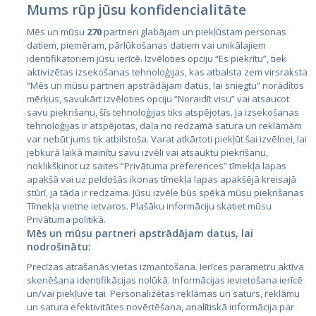
Mums rūp jūsu konfidencialitāte
Mēs un mūsu
270
partneri glabājam un piekļūstam personas
datiem, piemēram, pārlūkošanas datiem vai unikālajiem
Страны
identifikatoriem jūsu ierīcē. Izvēloties opciju “Es piekrītu”, tiek
aktivizētas izsekošanas tehnoloģijas, kas atbalsta zem virsraksta
Эстония
“Mēs un mūsu partneri apstrādājam datus, lai sniegtu” norādītos
Латвия
mērķus, savukārt izvēloties opciju “Noraidīt visu” vai atsaucot
savu piekrišanu, šīs tehnoloģijas tiks atspējotas. Ja izsekošanas
Литва
tehnoloģijas ir atspējotas, daļa no redzamā satura un reklāmām
var nebūt jums tik atbilstoša. Varat atkārtoti piekļūt šai izvēlnei, lai
jebkurā laikā mainītu savu izvēli vai atsauktu piekrišanu,
noklikšķinot uz saites “Privātuma preferences” tīmekļa lapas
apakšā vai uz peldošās ikonas tīmekļa lapas apakšējā kreisajā
stūrī, ja tāda ir redzama. Jūsu izvēle būs spēkā mūsu piekrišanas
Tīmekļa vietne ietvaros. Plašāku informāciju skatiet mūsu
Privātuma politikā.
Mēs un mūsu partneri apstrādājam datus, lai
nodrošinātu:
City24.lv
CVbankas.lt
Precīzas atrašanās vietas izmantošana. Ierīces parametru aktīva
City24.ee
Kainos.lt
skenēšana identifikācijas nolūkā. Informācijas ievietošana ierīcē
GetaPro.lv
Paslaugos.lt
un/vai piekļuve tai. Personalizētas reklāmas un saturs, reklāmu
GetaPro.ee
auto24.ee
un satura efektivitātes novērtēšana, analītiskā informācija par