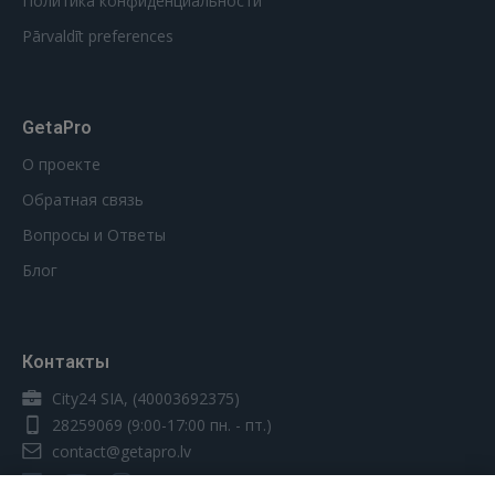
Политика конфиденциальности
Pārvaldīt preferences
GetaPro
О проекте
Обратная связь
Вопросы и Ответы
Блог
Контакты
City24 SIA, (40003692375)
28259069
(9:00-17:00 пн. - пт.)
contact@getapro.lv