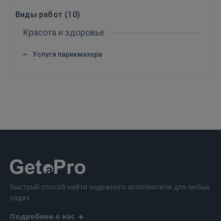
Виды работ (
10
)
Красота и здоровье
Услуги парикмахера
Войти
ВОЙТИ
Забыли пароль?
Запомнить?
Быстрый способ найти надежного исполнителя для любых
задач.
FACEBOOK
Подробнее о нас