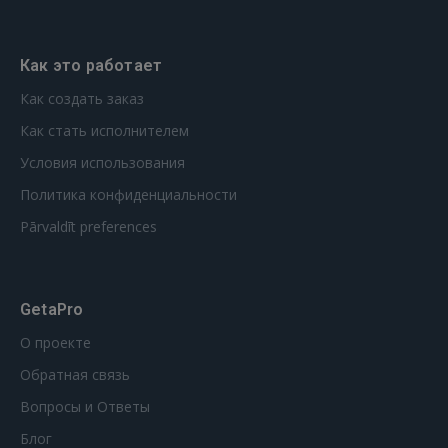
GOOGLE
Как это работает
Как создать заказ
 Sign in with Apple
Как стать исполнителем
Ещё не зарегистрированы?
Условия использования
Политика конфиденциальности
РЕГИСТРАЦИЯ
Pārvaldīt preferences
GetaPro
О проекте
Обратная связь
Вопросы и Ответы
Блог