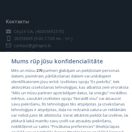
Контакты
City24 SIA, (40003692375)
28259069
(9:00-17:00 пн. - пт.)
contact@getapro.lv
Mums rūp jūsu konfidencialitāte
Mēs un mūsu
270
partneri glabājam un piekļūstam personas
datiem, piemēram, pārlūkošanas datiem vai unikālajiem
Страны
identifikatoriem jūsu ierīcē. Izvēloties opciju “Es piekrītu”, tiek
aktivizētas izsekošanas tehnoloģijas, kas atbalsta zem virsraksta
Эстония
“Mēs un mūsu partneri apstrādājam datus, lai sniegtu” norādītos
Латвия
mērķus, savukārt izvēloties opciju “Noraidīt visu” vai atsaucot
savu piekrišanu, šīs tehnoloģijas tiks atspējotas. Ja izsekošanas
Литва
tehnoloģijas ir atspējotas, daļa no redzamā satura un reklāmām
var nebūt jums tik atbilstoša. Varat atkārtoti piekļūt šai izvēlnei, lai
jebkurā laikā mainītu savu izvēli vai atsauktu piekrišanu,
noklikšķinot uz saites “Privātuma preferences” tīmekļa lapas