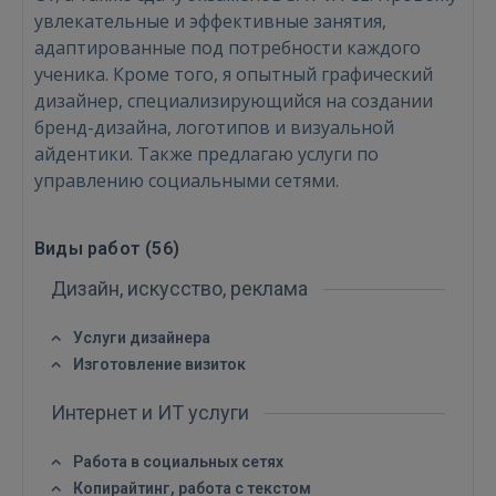
увлекательные и эффективные занятия,
адаптированные под потребности каждого
ученика. Кроме того, я опытный графический
дизайнер, специализирующийся на создании
бренд-дизайна, логотипов и визуальной
айдентики. Также предлагаю услуги по
управлению социальными сетями.
Виды работ (
56
)
Дизайн, искусство, реклама
Услуги дизайнера
Изготовление визиток
Интернет и ИТ услуги
Работа в социальных сетях
Войти
Копирайтинг, работа с текстом