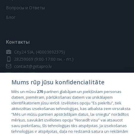
Вопросы и Ответы
Блог
Контакты
City24 SIA, (40003692375)
28259069
(9:00-17:00 пн. - пт.)
contact@getapro.lv
Mums rūp jūsu konfidencialitāte
Mēs un mūsu
270
partneri glabājam un piekļūstam personas
datiem, piemēram, pārlūkošanas datiem vai unikālajiem
Страны
identifikatoriem jūsu ierīcē. Izvēloties opciju “Es piekrītu”, tiek
aktivizētas izsekošanas tehnoloģijas, kas atbalsta zem virsraksta
Эстония
“Mēs un mūsu partneri apstrādājam datus, lai sniegtu” norādītos
Латвия
mērķus, savukārt izvēloties opciju “Noraidīt visu” vai atsaucot
savu piekrišanu, šīs tehnoloģijas tiks atspējotas. Ja izsekošanas
Литва
tehnoloģijas ir atspējotas, daļa no redzamā satura un reklāmām