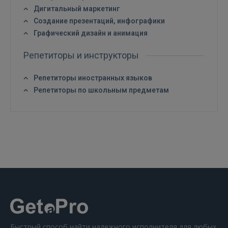
Дигитальный маркетинг
Создание презентаций, инфографики
Графический дизайн и анимация
Репетиторы и инструкторы
ВОЙТИ
Репетиторы иностранных языков
Репетиторы по школьным предметам
Забыли пароль?
Запомнить?
FACEBOOK
GOOGLE
 Sign in with Apple
Ещё не зарегистрированы?
Быстрый способ найти надежного исполнителя для любых