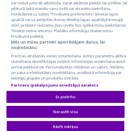
var nebūt jums tik atbilstoša. Varat atkārtoti piekļūt šai izvēlnei, lai
jebkurā laikā mainītu savu izvēli vai atsauktu piekrišanu,
noklikšķinot uz saites “Privātuma preferences” tīmekļa lapas
apakšā vai uz peldošās ikonas tīmekļa lapas apakšējā kreisajā
stūrī, ja tāda ir redzama. Jūsu izvēle būs spēkā mūsu piekrišanas
Tīmekļa vietne ietvaros. Plašāku informāciju skatiet mūsu
Privātuma politikā.
Mēs un mūsu partneri apstrādājam datus, lai
nodrošinātu:
City24.lv
CVbankas.lt
Precīzas atrašanās vietas izmantošana. Ierīces parametru aktīva
City24.ee
Kainos.lt
skenēšana identifikācijas nolūkā. Informācijas ievietošana ierīcē
GetaPro.lv
Paslaugos.lt
un/vai piekļuve tai. Personalizētas reklāmas un saturs, reklāmu
GetaPro.ee
auto24.ee
un satura efektivitātes novērtēšana, analītiskā informācija par
lietotāju grupām un produktu izstrāde.
Skelbiu.lt
KV.ee
Partneru (pakalpojumu sniedzēju) saraksts
Autoplius.lt
Osta.ee
Aruodas.lt
KuldneBörs.ee
Es piekrītu
Noraidīt visu
© 2026 GetaPro. Все права защищены.
Rādīt mērķus