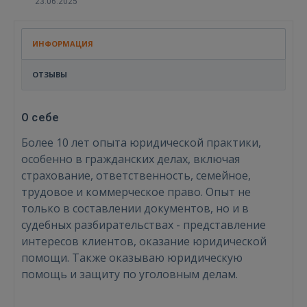
23.06.2025
ИНФОРМАЦИЯ
ОТЗЫВЫ
О себе
Более 10 лет опыта юридической практики,
особенно в гражданских делах, включая
страхование, ответственность, семейное,
трудовое и коммерческое право. Опыт не
только в составлении документов, но и в
судебных разбирательствах - представление
интересов клиентов, оказание юридической
помощи. Tакже оказываю юридическую
помощь и защиту по уголовным делам.
Войти