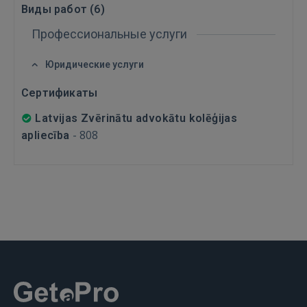
Виды работ (
6
)
Профессиональные услуги
Юридические услуги
Сертификаты
ВОЙТИ
Latvijas Zvērinātu advokātu kolēģijas
-
808
apliecība
Забыли пароль?
Запомнить?
FACEBOOK
GOOGLE
 Sign in with Apple
Ещё не зарегистрированы?