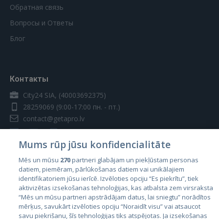
Обратная связь
Вопросы и Ответы
Блог
Контакты
City24 SIA, (40003692375)
28259069
(9:00-17:00 пн. - пт.)
contact@getapro.lv
Mums rūp jūsu konfidencialitāte
Mēs un mūsu
270
partneri glabājam un piekļūstam personas
datiem, piemēram, pārlūkošanas datiem vai unikālajiem
Страны
identifikatoriem jūsu ierīcē. Izvēloties opciju “Es piekrītu”, tiek
aktivizētas izsekošanas tehnoloģijas, kas atbalsta zem virsraksta
Эстония
“Mēs un mūsu partneri apstrādājam datus, lai sniegtu” norādītos
Латвия
mērķus, savukārt izvēloties opciju “Noraidīt visu” vai atsaucot
savu piekrišanu, šīs tehnoloģijas tiks atspējotas. Ja izsekošanas