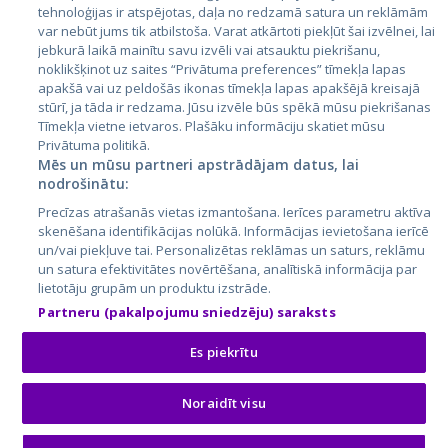
Литва
tehnoloģijas ir atspējotas, daļa no redzamā satura un reklāmām
var nebūt jums tik atbilstoša. Varat atkārtoti piekļūt šai izvēlnei, lai
jebkurā laikā mainītu savu izvēli vai atsauktu piekrišanu,
noklikšķinot uz saites “Privātuma preferences” tīmekļa lapas
apakšā vai uz peldošās ikonas tīmekļa lapas apakšējā kreisajā
stūrī, ja tāda ir redzama. Jūsu izvēle būs spēkā mūsu piekrišanas
Tīmekļa vietne ietvaros. Plašāku informāciju skatiet mūsu
Privātuma politikā.
Mēs un mūsu partneri apstrādājam datus, lai
nodrošinātu:
City24.lv
CVbankas.lt
Precīzas atrašanās vietas izmantošana. Ierīces parametru aktīva
City24.ee
Kainos.lt
skenēšana identifikācijas nolūkā. Informācijas ievietošana ierīcē
GetaPro.lv
Paslaugos.lt
un/vai piekļuve tai. Personalizētas reklāmas un saturs, reklāmu
GetaPro.ee
auto24.ee
un satura efektivitātes novērtēšana, analītiskā informācija par
lietotāju grupām un produktu izstrāde.
Skelbiu.lt
KV.ee
Partneru (pakalpojumu sniedzēju) saraksts
Autoplius.lt
Osta.ee
Aruodas.lt
KuldneBörs.ee
Es piekrītu
Noraidīt visu
© 2026 GetaPro. Все права защищены.