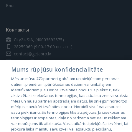
Блог
Контакты
City24 SIA, (40003692375)
28259069
(9:00-17:00 пн. - пт.)
contact@getapro.lv
Mums rūp jūsu konfidencialitāte
Mēs un mūsu
270
partneri glabājam un piekļūstam personas
datiem, piemēram, pārlūkošanas datiem vai unikālajiem
Страны
identifikatoriem jūsu ierīcē. Izvēloties opciju “Es piekrītu”, tiek
aktivizētas izsekošanas tehnoloģijas, kas atbalsta zem virsraksta
Эстония
“Mēs un mūsu partneri apstrādājam datus, lai sniegtu” norādītos
Латвия
mērķus, savukārt izvēloties opciju “Noraidīt visu” vai atsaucot
savu piekrišanu, šīs tehnoloģijas tiks atspējotas. Ja izsekošanas
Литва
tehnoloģijas ir atspējotas, daļa no redzamā satura un reklāmām
var nebūt jums tik atbilstoša. Varat atkārtoti piekļūt šai izvēlnei, lai
jebkurā laikā mainītu savu izvēli vai atsauktu piekrišanu,