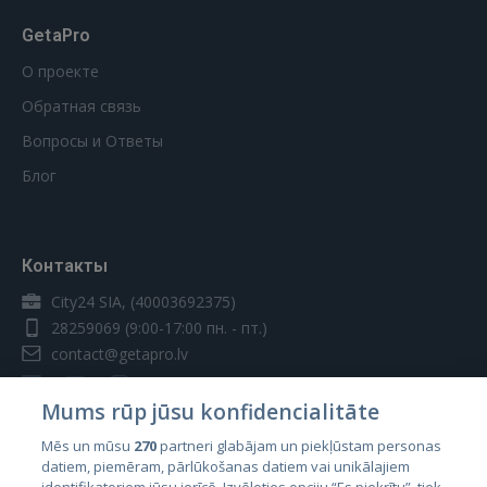
GetaPro
О проекте
Обратная связь
Вопросы и Ответы
Блог
Контакты
City24 SIA, (40003692375)
28259069
(9:00-17:00 пн. - пт.)
contact@getapro.lv
Mums rūp jūsu konfidencialitāte
Mēs un mūsu
270
partneri glabājam un piekļūstam personas
datiem, piemēram, pārlūkošanas datiem vai unikālajiem
Страны