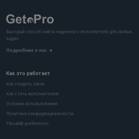
Забыли пароль?
Запомнить?
FACEBOOK
Быстрый способ найти надежного исполнителя для любых
задач.
GOOGLE
Подробнее о нас
 Sign in with Apple
Как это работает
Ещё не зарегистрированы?
Как создать заказ
РЕГИСТРАЦИЯ
Как стать исполнителем
Условия использования
Политика конфиденциальности
Pārvaldīt preferences