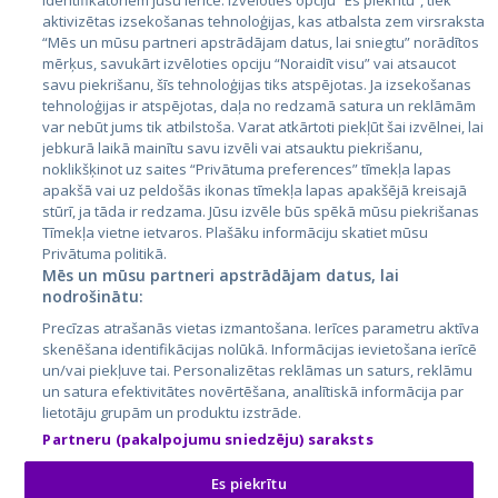
identifikatoriem jūsu ierīcē. Izvēloties opciju “Es piekrītu”, tiek
aktivizētas izsekošanas tehnoloģijas, kas atbalsta zem virsraksta
Эстония
“Mēs un mūsu partneri apstrādājam datus, lai sniegtu” norādītos
Латвия
mērķus, savukārt izvēloties opciju “Noraidīt visu” vai atsaucot
savu piekrišanu, šīs tehnoloģijas tiks atspējotas. Ja izsekošanas
Литва
tehnoloģijas ir atspējotas, daļa no redzamā satura un reklāmām
var nebūt jums tik atbilstoša. Varat atkārtoti piekļūt šai izvēlnei, lai
jebkurā laikā mainītu savu izvēli vai atsauktu piekrišanu,
noklikšķinot uz saites “Privātuma preferences” tīmekļa lapas
apakšā vai uz peldošās ikonas tīmekļa lapas apakšējā kreisajā
stūrī, ja tāda ir redzama. Jūsu izvēle būs spēkā mūsu piekrišanas
Tīmekļa vietne ietvaros. Plašāku informāciju skatiet mūsu
Privātuma politikā.
Mēs un mūsu partneri apstrādājam datus, lai
nodrošinātu:
City24.lv
CVbankas.lt
Precīzas atrašanās vietas izmantošana. Ierīces parametru aktīva
City24.ee
Kainos.lt
skenēšana identifikācijas nolūkā. Informācijas ievietošana ierīcē
GetaPro.lv
Paslaugos.lt
un/vai piekļuve tai. Personalizētas reklāmas un saturs, reklāmu
GetaPro.ee
auto24.ee
un satura efektivitātes novērtēšana, analītiskā informācija par
lietotāju grupām un produktu izstrāde.
Skelbiu.lt
KV.ee
Partneru (pakalpojumu sniedzēju) saraksts
Autoplius.lt
Osta.ee
Aruodas.lt
KuldneBörs.ee
Es piekrītu