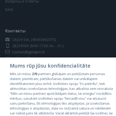
Вопросы и Ответы
Блог
Контакты
City24 SIA, (40003692375)
28259069
(9:00-17:00 пн. - пт.)
contact@getapro.lv
Mums rūp jūsu konfidencialitāte
Mēs un mūsu
270
partneri glabājam un piekļūstam personas
datiem, piemēram, pārlūkošanas datiem vai unikālajiem
Страны
identifikatoriem jūsu ierīcē. Izvēloties opciju “Es piekrītu”, tiek
aktivizētas izsekošanas tehnoloģijas, kas atbalsta zem virsraksta
Эстония
“Mēs un mūsu partneri apstrādājam datus, lai sniegtu” norādītos
Латвия
mērķus, savukārt izvēloties opciju “Noraidīt visu” vai atsaucot
savu piekrišanu, šīs tehnoloģijas tiks atspējotas. Ja izsekošanas
Литва
tehnoloģijas ir atspējotas, daļa no redzamā satura un reklāmām
var nebūt jums tik atbilstoša. Varat atkārtoti piekļūt šai izvēlnei, lai