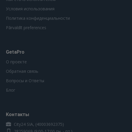
Условия использования
Политика конфиденциальности
Pārvaldīt preferences
GetaPro
О проекте
Обратная связь
Вопросы и Ответы
Блог
Контакты
City24 SIA, (40003692375)
28259069
(9:00-17:00 пн. - пт.)