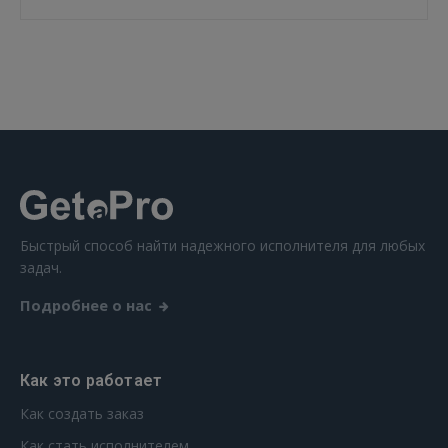
ВОЙТИ
Забыли пароль?
Запомнить?
FACEBOOK
GOOGLE
Быстрый способ найти надежного исполнителя для любых
 Sign in with Apple
задач.
Подробнее о нас
Ещё не зарегистрированы?
РЕГИСТРАЦИЯ
Как это работает
Как создать заказ
Как стать исполнителем