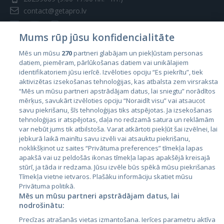
contact@getapro.lv
Mums rūp jūsu konfidencialitāte
Mēs un mūsu
270
partneri glabājam un piekļūstam personas
datiem, piemēram, pārlūkošanas datiem vai unikālajiem
Страны
identifikatoriem jūsu ierīcē. Izvēloties opciju “Es piekrītu”, tiek
aktivizētas izsekošanas tehnoloģijas, kas atbalsta zem virsraksta
Эстония
“Mēs un mūsu partneri apstrādājam datus, lai sniegtu” norādītos
Латвия
mērķus, savukārt izvēloties opciju “Noraidīt visu” vai atsaucot
savu piekrišanu, šīs tehnoloģijas tiks atspējotas. Ja izsekošanas
Литва
tehnoloģijas ir atspējotas, daļa no redzamā satura un reklāmām
var nebūt jums tik atbilstoša. Varat atkārtoti piekļūt šai izvēlnei, lai
jebkurā laikā mainītu savu izvēli vai atsauktu piekrišanu,
noklikšķinot uz saites “Privātuma preferences” tīmekļa lapas
apakšā vai uz peldošās ikonas tīmekļa lapas apakšējā kreisajā
stūrī, ja tāda ir redzama. Jūsu izvēle būs spēkā mūsu piekrišanas
Tīmekļa vietne ietvaros. Plašāku informāciju skatiet mūsu
Privātuma politikā.
Mēs un mūsu partneri apstrādājam datus, lai
nodrošinātu:
City24.lv
CVbankas.lt
Precīzas atrašanās vietas izmantošana. Ierīces parametru aktīva
City24.ee
Kainos.lt