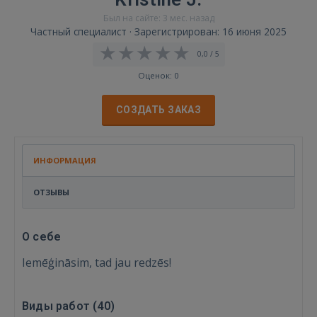
Был на сайте: 3 мес. назад
Частный специалист · Зарегистрирован: 16 июня 2025
0,0 / 5
Оценок: 0
СОЗДАТЬ ЗАКАЗ
ИНФОРМАЦИЯ
ОТЗЫВЫ
О себе
Iemēģināsim, tad jau redzēs!
Виды работ (
40
)