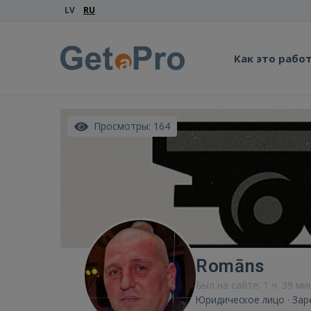
LV
RU
Как это рабо
Просмотры: 164
Romāns
Был на сайте: 1 ч. 39 ми
Юридическое лицо · Зар