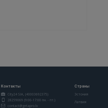
Контакты
Страны
City24 SIA, (40003692375)
Эстония
28259069
(9:00-17:00 пн. - пт.)
Латвия
contact@getapro.lv