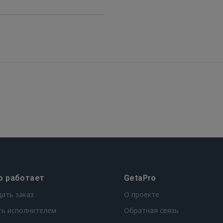
FACEBOOK
GOOGLE
 Sign in with Apple
Ещё не зарегистрированы?
РЕГИСТРАЦИЯ
о работает
GetaPro
дать заказ
О проекте
ть исполнителем
Обратная связь