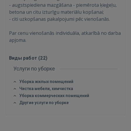
- augstspiediena mazgāšana - piemērota ķieģeļu,
betona un citu izturīgu materiālu kopšanai;
Войти
- citi uzkopšanas pakalpojumi pēc vienošanās.
Par cenu vienošanās individuāla, atkarībā no darba
apjoma.
Виды работ (
22
)
ВОЙТИ
Услуги по уборке
Забыли пароль?
Запомнить?
Уборка жилых помещений
Чистка мебели, химчистка
Уборка коммерческих помещений
FACEBOOK
Другие услуги по уборке
GOOGLE