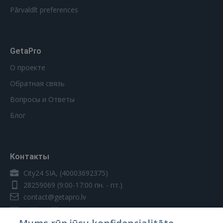
Pārvaldīt preferences
GetaPro
О проекте
Обратная связь
Вопросы и Ответы
Блог
Контакты
City24 SIA, (40003692375)
28259069
(9:00-17:00 пн. - пт.)
contact@getapro.lv