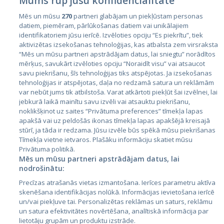
Mums rūp jūsu konfidencialitāte
Mēs un mūsu
270
partneri glabājam un piekļūstam personas
datiem, piemēram, pārlūkošanas datiem vai unikālajiem
Страны
identifikatoriem jūsu ierīcē. Izvēloties opciju “Es piekrītu”, tiek
aktivizētas izsekošanas tehnoloģijas, kas atbalsta zem virsraksta
Эстония
“Mēs un mūsu partneri apstrādājam datus, lai sniegtu” norādītos
Латвия
mērķus, savukārt izvēloties opciju “Noraidīt visu” vai atsaucot
savu piekrišanu, šīs tehnoloģijas tiks atspējotas. Ja izsekošanas
Литва
tehnoloģijas ir atspējotas, daļa no redzamā satura un reklāmām
var nebūt jums tik atbilstoša. Varat atkārtoti piekļūt šai izvēlnei, lai
jebkurā laikā mainītu savu izvēli vai atsauktu piekrišanu,
noklikšķinot uz saites “Privātuma preferences” tīmekļa lapas
apakšā vai uz peldošās ikonas tīmekļa lapas apakšējā kreisajā
stūrī, ja tāda ir redzama. Jūsu izvēle būs spēkā mūsu piekrišanas
Tīmekļa vietne ietvaros. Plašāku informāciju skatiet mūsu
Privātuma politikā.
Mēs un mūsu partneri apstrādājam datus, lai
nodrošinātu:
City24.lv
CVbankas.lt
Precīzas atrašanās vietas izmantošana. Ierīces parametru aktīva
City24.ee
Kainos.lt
skenēšana identifikācijas nolūkā. Informācijas ievietošana ierīcē
GetaPro.lv
Paslaugos.lt
un/vai piekļuve tai. Personalizētas reklāmas un saturs, reklāmu
GetaPro.ee
auto24.ee
un satura efektivitātes novērtēšana, analītiskā informācija par
lietotāju grupām un produktu izstrāde.
Skelbiu.lt
KV.ee