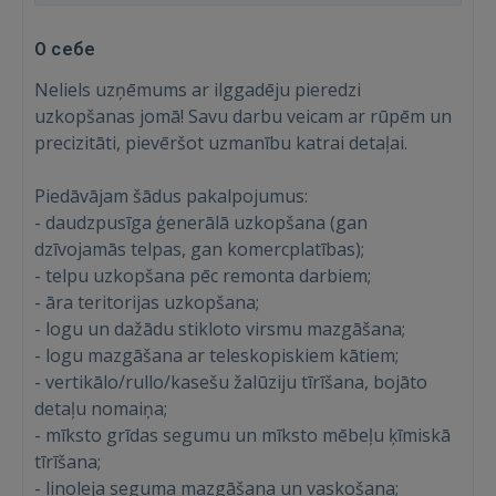
О себе
Neliels uzņēmums ar ilggadēju pieredzi
uzkopšanas jomā! Savu darbu veicam ar rūpēm un
precizitāti, pievēršot uzmanību katrai detaļai.
Piedāvājam šādus pakalpojumus:
- daudzpusīga ģenerālā uzkopšana (gan
dzīvojamās telpas, gan komercplatības);
- telpu uzkopšana pēc remonta darbiem;
- āra teritorijas uzkopšana;
- logu un dažādu stikloto virsmu mazgāšana;
- logu mazgāšana ar teleskopiskiem kātiem;
- vertikālo/rullo/kasešu žalūziju tīrīšana, bojāto
detaļu nomaiņa;
- mīksto grīdas segumu un mīksto mēbeļu ķīmiskā
tīrīšana;
- linoleja seguma mazgāšana un vaskošana;