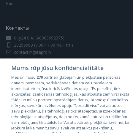
Блог
Контакты
City24 SIA, (40003692375)
28259069
(9:00-17:00 пн. - пт.)
contact@getapro.lv
Mums rūp jūsu konfidencialitāte
Mēs un mūsu
270
partneri glabājam un piekļūstam personas
datiem, piemēram, pārlūkošanas datiem vai unikālajiem
Страны
identifikatoriem jūsu ierīcē. Izvēloties opciju “Es piekrītu”, tiek
aktivizētas izsekošanas tehnoloģijas, kas atbalsta zem virsraksta
Эстония
“Mēs un mūsu partneri apstrādājam datus, lai sniegtu” norādītos
Латвия
mērķus, savukārt izvēloties opciju “Noraidīt visu” vai atsaucot
savu piekrišanu, šīs tehnoloģijas tiks atspējotas. Ja izsekošanas
Литва
tehnoloģijas ir atspējotas, daļa no redzamā satura un reklāmām
var nebūt jums tik atbilstoša. Varat atkārtoti piekļūt šai izvēlnei, lai
jebkurā laikā mainītu savu izvēli vai atsauktu piekrišanu,