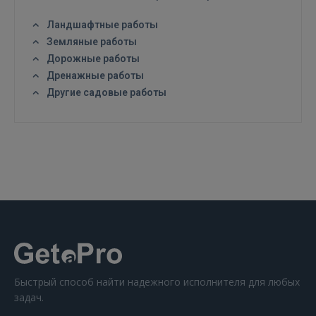
Ландшафтные работы
Земляные работы
Дорожные работы
Дренажные работы
ВОЙТИ
Другие садовые работы
Забыли пароль?
Запомнить?
FACEBOOK
GOOGLE
 Sign in with Apple
Ещё не зарегистрированы?
Быстрый способ найти надежного исполнителя для любых
задач.
РЕГИСТРАЦИЯ