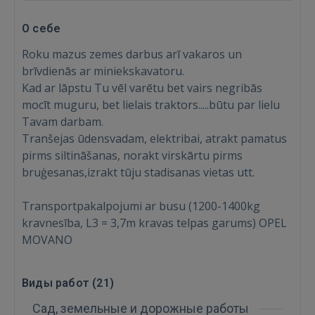
О себе
Roku mazus zemes darbus arī vakaros un
brīvdienās ar miniekskavatoru.
Kad ar lāpstu Tu vēl varētu bet vairs negribās
mocīt muguru, bet lielais traktors.....būtu par lielu
Tavam darbam.
Tranšejas ūdensvadam, elektribai, atrakt pamatus
pirms siltināšanas, norakt virskārtu pirms
bruģesanas,izrakt tūju stadisanas vietas utt.
Transportpakalpojumi ar busu (1200-1400kg
kravnesība, L3 = 3,7m kravas telpas garums) OPEL
MOVANO
Войти
Виды работ (
21
)
Сад, земельные и дорожные работы