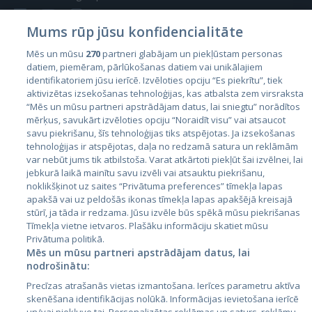
Mums rūp jūsu konfidencialitāte
Mēs un mūsu
270
partneri glabājam un piekļūstam personas
datiem, piemēram, pārlūkošanas datiem vai unikālajiem
Страны
identifikatoriem jūsu ierīcē. Izvēloties opciju “Es piekrītu”, tiek
aktivizētas izsekošanas tehnoloģijas, kas atbalsta zem virsraksta
Эстония
“Mēs un mūsu partneri apstrādājam datus, lai sniegtu” norādītos
Латвия
mērķus, savukārt izvēloties opciju “Noraidīt visu” vai atsaucot
savu piekrišanu, šīs tehnoloģijas tiks atspējotas. Ja izsekošanas
Литва
tehnoloģijas ir atspējotas, daļa no redzamā satura un reklāmām
var nebūt jums tik atbilstoša. Varat atkārtoti piekļūt šai izvēlnei, lai
jebkurā laikā mainītu savu izvēli vai atsauktu piekrišanu,
noklikšķinot uz saites “Privātuma preferences” tīmekļa lapas
apakšā vai uz peldošās ikonas tīmekļa lapas apakšējā kreisajā
stūrī, ja tāda ir redzama. Jūsu izvēle būs spēkā mūsu piekrišanas
Tīmekļa vietne ietvaros. Plašāku informāciju skatiet mūsu
Privātuma politikā.
Mēs un mūsu partneri apstrādājam datus, lai
nodrošinātu:
City24.lv
CVbankas.lt
Precīzas atrašanās vietas izmantošana. Ierīces parametru aktīva
City24.ee
Kainos.lt
skenēšana identifikācijas nolūkā. Informācijas ievietošana ierīcē
GetaPro.lv
Paslaugos.lt