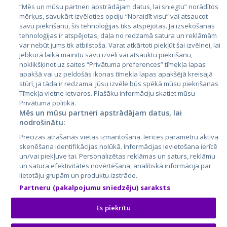
Эстония
“Mēs un mūsu partneri apstrādājam datus, lai sniegtu” norādītos
Латвия
mērķus, savukārt izvēloties opciju “Noraidīt visu” vai atsaucot
savu piekrišanu, šīs tehnoloģijas tiks atspējotas. Ja izsekošanas
Литва
tehnoloģijas ir atspējotas, daļa no redzamā satura un reklāmām
var nebūt jums tik atbilstoša. Varat atkārtoti piekļūt šai izvēlnei, lai
jebkurā laikā mainītu savu izvēli vai atsauktu piekrišanu,
noklikšķinot uz saites “Privātuma preferences” tīmekļa lapas
apakšā vai uz peldošās ikonas tīmekļa lapas apakšējā kreisajā
stūrī, ja tāda ir redzama. Jūsu izvēle būs spēkā mūsu piekrišanas
Tīmekļa vietne ietvaros. Plašāku informāciju skatiet mūsu
Privātuma politikā.
Mēs un mūsu partneri apstrādājam datus, lai
nodrošinātu:
City24.lv
CVbankas.lt
Precīzas atrašanās vietas izmantošana. Ierīces parametru aktīva
City24.ee
Kainos.lt
skenēšana identifikācijas nolūkā. Informācijas ievietošana ierīcē
GetaPro.lv
Paslaugos.lt
un/vai piekļuve tai. Personalizētas reklāmas un saturs, reklāmu
GetaPro.ee
auto24.ee
un satura efektivitātes novērtēšana, analītiskā informācija par
lietotāju grupām un produktu izstrāde.
Skelbiu.lt
KV.ee
Partneru (pakalpojumu sniedzēju) saraksts
Autoplius.lt
Osta.ee
Aruodas.lt
KuldneBörs.ee
Es piekrītu