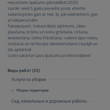
nekustamo īpašumu pārvaldībā (2025)
Vairāk nekā 5 gadu pieredze jomā, efektīvi
sadarbojoties gan ar nek. īp. pārvaldniekiem, gan
privātpersonām.
Pakalpojumi : Industriālais alpīnisms, zāles
pļaušana, krūmu un koku griešana, ciršana,
ieveidošana, celmu frēzēšana, rudens lapu maisu
izvešana un teritorijas labiekārtošana Liepājā un
tās apkārtnē.
Uztici sakārtot savu īpašumu profesionāļiem!
Войти
Виды работ (
23
)
Услуги по уборке
Уборка территории
ВОЙТИ
Сад, земельные и дорожные работы