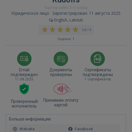
Был на сайте: 5 ч. назад
Юридическое лицо · Зарегистрирован: 11 августа 2025
English, Latviski
5,0 / 5
Оценок: 1
Email
Документы
Сертификаты
подтвержден
проверены
подтверждены
11.08.2025
1 сертификатов
Принимаю оплату
Проверенный
картой
исполнитель
Больше информации:
Website
Facebook