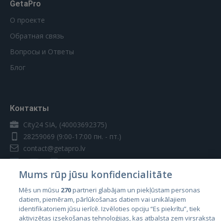
GetaPro
О проекте
Обратная связь
Вопросы и Ответы
Блог
Контакты
City24 SIA, (40003692375)
28259069
(9:00-17:00 пн. - пт.)
contact@getapro.lv
Mums rūp jūsu konfidencialitāte
Mēs un mūsu
270
partneri glabājam un piekļūstam personas
datiem, piemēram, pārlūkošanas datiem vai unikālajiem
Страны
identifikatoriem jūsu ierīcē. Izvēloties opciju “Es piekrītu”, tiek
aktivizētas izsekošanas tehnoloģijas, kas atbalsta zem virsraksta