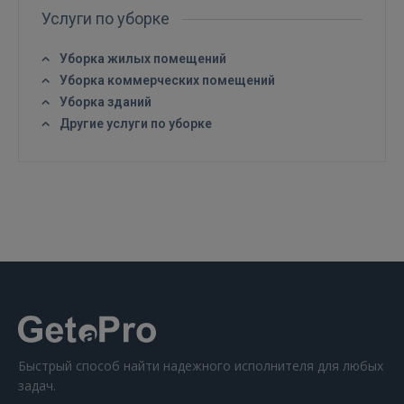
Услуги по уборке
Уборка жилых помещений
Уборка коммерческих помещений
Уборка зданий
ВОЙТИ
Другие услуги по уборке
Забыли пароль?
Запомнить?
FACEBOOK
GOOGLE
 Sign in with Apple
Ещё не зарегистрированы?
Быстрый способ найти надежного исполнителя для любых
задач.
РЕГИСТРАЦИЯ