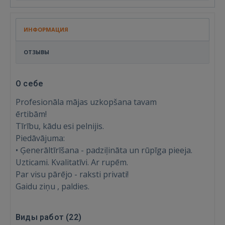
ИНФОРМАЦИЯ
ОТЗЫВЫ
О себе
Profesionāla mājas uzkopšana tavam
ērtibām!
Tīrību, kādu esi pelnijis.
Piedāvājuma:
• Ģenerāltīrīšana - padziļināta un rūpīga pieeja.
Uzticami. Kvalitatīvi. Ar rupēm.
Par visu pārējo - raksti privati!
Gaidu ziņu , paldies.
Войти
Виды работ (
22
)