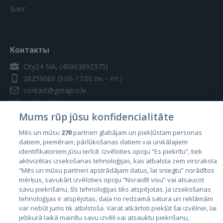
Блог
Контакты
City24 SIA, (40003692375)
28259069
(9:00-17:00 пн. - пт.)
contact@getapro.lv
Mums rūp jūsu konfidencialitāte
Mēs un mūsu
270
partneri glabājam un piekļūstam personas
datiem, piemēram, pārlūkošanas datiem vai unikālajiem
Страны
identifikatoriem jūsu ierīcē. Izvēloties opciju “Es piekrītu”, tiek
aktivizētas izsekošanas tehnoloģijas, kas atbalsta zem virsraksta
Эстония
“Mēs un mūsu partneri apstrādājam datus, lai sniegtu” norādītos
Латвия
mērķus, savukārt izvēloties opciju “Noraidīt visu” vai atsaucot
savu piekrišanu, šīs tehnoloģijas tiks atspējotas. Ja izsekošanas
Литва
tehnoloģijas ir atspējotas, daļa no redzamā satura un reklāmām
var nebūt jums tik atbilstoša. Varat atkārtoti piekļūt šai izvēlnei, lai
jebkurā laikā mainītu savu izvēli vai atsauktu piekrišanu,