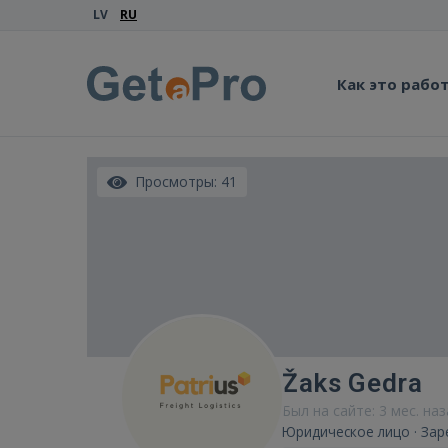
LV
RU
Как это рабо
Просмотры: 41
Žaks Gedra
Был на сайте: 3 мес. на
Юридическое лицо · Зар