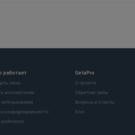
о работает
GetaPro
дать заказ
О проекте
ть исполнителем
Обратная связь
 использования
Вопросы и Ответы
ка конфиденциальности
Блог
t preferences