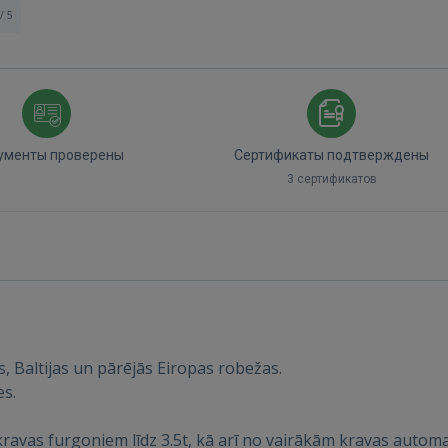
/ 5
ументы проверены
Сертификаты подтверждены
3 сертификатов
Войти
 Baltijas un pārējās Eiropas robežas.
es.
ravas furgoniem līdz 3.5t, kā arī no vairākām kravas auto