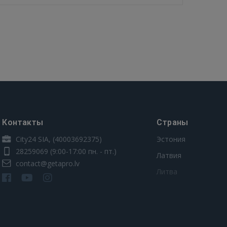
Контакты
Страны
City24 SIA, (40003692375)
Эстония
28259069
(9:00-17:00 пн. - пт.)
Латвия
contact@getapro.lv
Литва