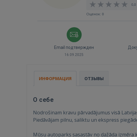
0,0 
Оценок: 0
Email подтвержден
Док
16.09.2025
ИНФОРМАЦИЯ
ОТЗЫВЫ
О себе
Nodrošinam kravu pārvadājumus visā Latvijas,
Piedāvājam pilnu, saliktu un ekspress piegād
Mūsu autoparks sasastāv no dažāda izmēra k