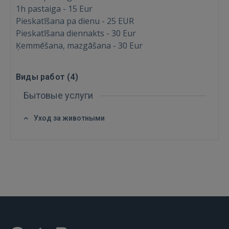
Войти
1h pastaiga - 15 Eur
Pieskatīšana pa dienu - 25 EUR
Pieskatīšana diennakts - 30 Eur
Ķemmēšana, mazgāšana - 30 Eur
Виды работ (
4
)
ВОЙТИ
Бытовые услуги
Забыли пароль?
Запомнить?
Уход за животными
FACEBOOK
GOOGLE
 Sign in with Apple
Ещё не зарегистрированы?