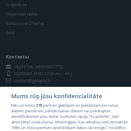
О проекте
Обратная связь
Вопросы и Ответы
Блог
Контакты
City24 SIA, (40003692375)
28259069
(9:00-17:00 пн. - пт.)
contact@getapro.lv
Mums rūp jūsu konfidencialitāte
Mēs un mūsu
270
partneri glabājam un piekļūstam personas
datiem, piemēram, pārlūkošanas datiem vai unikālajiem
Страны
identifikatoriem jūsu ierīcē. Izvēloties opciju “Es piekrītu”, tiek
aktivizētas izsekošanas tehnoloģijas, kas atbalsta zem virsraksta
Эстония
“Mēs un mūsu partneri apstrādājam datus, lai sniegtu” norādītos