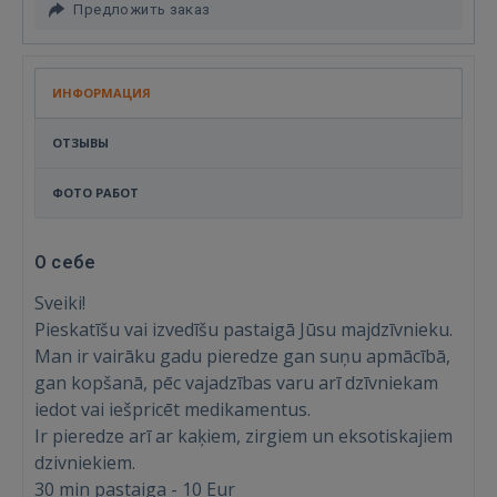
Предложить заказ
ИНФОРМАЦИЯ
ОТЗЫВЫ
ФОТО РАБОТ
О себе
Sveiki!
Pieskatīšu vai izvedīšu pastaigā Jūsu majdzīvnieku.
Man ir vairāku gadu pieredze gan suņu apmācībā,
gan kopšanā, pēc vajadzības varu arī dzīvniekam
iedot vai iešpricēt medikamentus.
Ir pieredze arī ar kaķiem, zirgiem un eksotiskajiem
dzivniekiem.
30 min pastaiga - 10 Eur