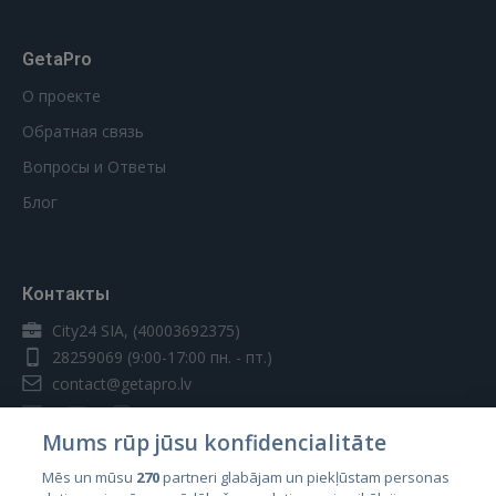
GetaPro
О проекте
Обратная связь
Вопросы и Ответы
Блог
Контакты
City24 SIA, (40003692375)
28259069
(9:00-17:00 пн. - пт.)
contact@getapro.lv
Mums rūp jūsu konfidencialitāte
Mēs un mūsu
270
partneri glabājam un piekļūstam personas