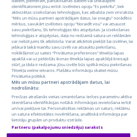
datiem, piemēram, pārlūkošanas datiem vai unikālajiem
Страны
identifikatoriem jūsu ierīcē. Izvēloties opciju “Es piekrītu”, tiek
aktivizētas izsekošanas tehnoloģijas, kas atbalsta zem virsraksta
Эстония
“Mēs un mūsu partneri apstrādājam datus, lai sniegtu” norādītos
Латвия
mērķus, savukārt izvēloties opciju “Noraidīt visu” vai atsaucot
savu piekrišanu, šīs tehnoloģijas tiks atspējotas. Ja izsekošanas
Литва
tehnoloģijas ir atspējotas, daļa no redzamā satura un reklāmām
var nebūt jums tik atbilstoša. Varat atkārtoti piekļūt šai izvēlnei, lai
jebkurā laikā mainītu savu izvēli vai atsauktu piekrišanu,
noklikšķinot uz saites “Privātuma preferences” tīmekļa lapas
apakšā vai uz peldošās ikonas tīmekļa lapas apakšējā kreisajā
stūrī, ja tāda ir redzama. Jūsu izvēle būs spēkā mūsu piekrišanas
Tīmekļa vietne ietvaros. Plašāku informāciju skatiet mūsu
Privātuma politikā.
Mēs un mūsu partneri apstrādājam datus, lai
nodrošinātu:
City24.lv
CVbankas.lt
Precīzas atrašanās vietas izmantošana. Ierīces parametru aktīva
City24.ee
Kainos.lt
skenēšana identifikācijas nolūkā. Informācijas ievietošana ierīcē
GetaPro.lv
Paslaugos.lt
un/vai piekļuve tai. Personalizētas reklāmas un saturs, reklāmu
GetaPro.ee
auto24.ee
un satura efektivitātes novērtēšana, analītiskā informācija par
lietotāju grupām un produktu izstrāde.
Skelbiu.lt
KV.ee
Partneru (pakalpojumu sniedzēju) saraksts
Autoplius.lt
Osta.ee
Aruodas.lt
KuldneBörs.ee