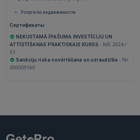
FACEBOOK
Услуги по недвижимости
Сертификаты
GOOGLE
NEKUSTAMĀ ĪPAŠUMA INVESTĪCIJU UN
-
NR. 2024 /
ATTĪSTĪŠANAS PRAKTISKAIS KURSS
 Sign in with Apple
51
-
Nr.
Sankciju riska novērtēšana un uzraudzība
Ещё не зарегистрированы?
000009160
РЕГИСТРАЦИЯ