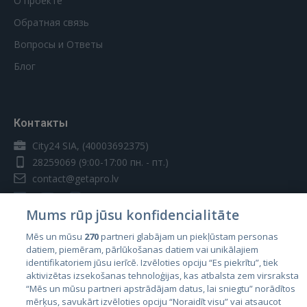
О проекте
Обратная связь
Вопросы и Ответы
Блог
Контакты
City24 SIA, (40003692375)
28259069
(9:00-17:00 пн. - пт.)
contact@getapro.lv
Mums rūp jūsu konfidencialitāte
Mēs un mūsu
270
partneri glabājam un piekļūstam personas
datiem, piemēram, pārlūkošanas datiem vai unikālajiem
Страны
identifikatoriem jūsu ierīcē. Izvēloties opciju “Es piekrītu”, tiek
aktivizētas izsekošanas tehnoloģijas, kas atbalsta zem virsraksta
Эстония
“Mēs un mūsu partneri apstrādājam datus, lai sniegtu” norādītos
Латвия
mērķus, savukārt izvēloties opciju “Noraidīt visu” vai atsaucot