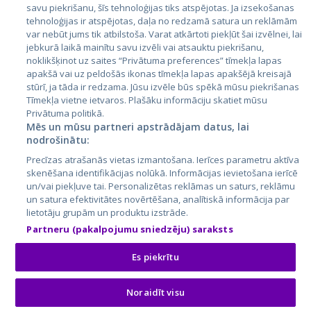
savu piekrišanu, šīs tehnoloģijas tiks atspējotas. Ja izsekošanas
Литва
tehnoloģijas ir atspējotas, daļa no redzamā satura un reklāmām
var nebūt jums tik atbilstoša. Varat atkārtoti piekļūt šai izvēlnei, lai
jebkurā laikā mainītu savu izvēli vai atsauktu piekrišanu,
noklikšķinot uz saites “Privātuma preferences” tīmekļa lapas
apakšā vai uz peldošās ikonas tīmekļa lapas apakšējā kreisajā
stūrī, ja tāda ir redzama. Jūsu izvēle būs spēkā mūsu piekrišanas
Tīmekļa vietne ietvaros. Plašāku informāciju skatiet mūsu
Privātuma politikā.
Mēs un mūsu partneri apstrādājam datus, lai
nodrošinātu:
City24.lv
CVbankas.lt
Precīzas atrašanās vietas izmantošana. Ierīces parametru aktīva
City24.ee
Kainos.lt
skenēšana identifikācijas nolūkā. Informācijas ievietošana ierīcē
GetaPro.lv
Paslaugos.lt
un/vai piekļuve tai. Personalizētas reklāmas un saturs, reklāmu
GetaPro.ee
auto24.ee
un satura efektivitātes novērtēšana, analītiskā informācija par
lietotāju grupām un produktu izstrāde.
Skelbiu.lt
KV.ee
Partneru (pakalpojumu sniedzēju) saraksts
Autoplius.lt
Osta.ee
Aruodas.lt
KuldneBörs.ee
Es piekrītu
Noraidīt visu