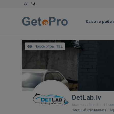
LV
RU
Как это рабо
Просмотры: 182
DetLab.lv
Был на сайте: 3 ч. 16 ми
Частный специалист · З