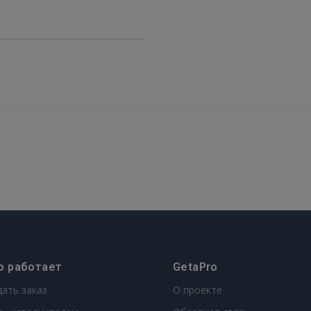
FACEBOOK
GOOGLE
 Sign in with Apple
Ещё не зарегистрированы?
РЕГИСТРАЦИЯ
о работает
GetaPro
дать заказ
О проекте