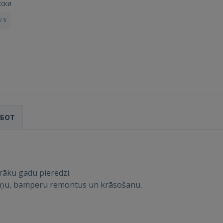
сски
/ 5
Войти
АБОТ
rāku gadu pieredzi.
ВОЙТИ
iņu, bamperu remontus un krāsošanu.
Забыли пароль?
Запомнить?