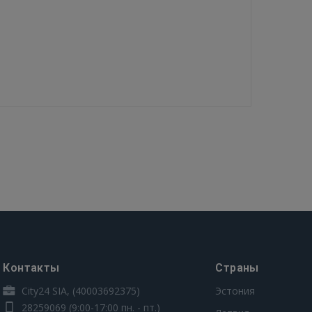
Контакты
Страны
City24 SIA, (40003692375)
Эстония
28259069
(9:00-17:00 пн. - пт.)