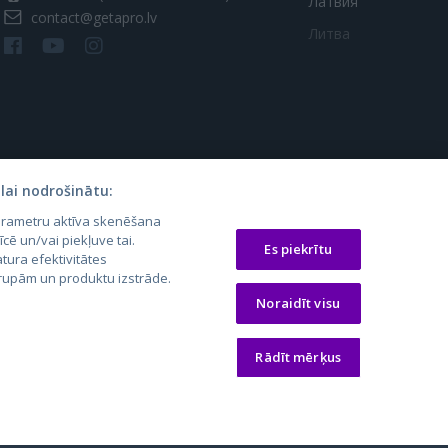
Латвия
contact@getapro.lv
Литва
lai nodrošinātu:
parametru aktīva skenēšana
os.lt
auto24.ee
Osta.ee
īcē un/vai piekļuve tai.
Es piekrītu
tura efektivitātes
laugos.lt
KV.ee
KuldneBörs.ee
 grupām un produktu izstrāde.
Noraidīt visu
Rādīt mērķus