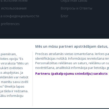
ть исполнителем
Обратная связь
 использования
Вопросы и Ответы
ка конфиденциальности
Блог
t preferences
Mēs un mūsu partneri apstrādājam datus, 
Precīzas atrašanās vietas izmantošana. Ierīces 
, piemēram,
4.lv
GetaPro.lv
Skelbiu.lt
Aruodas.lt
Kain
identifikācijas nolūkā. Informācijas ievietošana ier
loties opciju “Es
24.ee
GetaPro.ee
Personalizētas reklāmas un saturs, reklāmu un sa
Autoplius.lt
CVbankas.lt
Pas
m virsraksta “Mēs un
novērtēšana, analītiskā informācija par lietotāju
ukārt izvēloties
ks atspējotas. Ja
Partneru (pakalpojumu sniedzēju) saraksts
 reklāmām var nebūt
ā mainītu savu izvēli
es” tīmekļa lapas
 ja tāda ir redzama.
šāku informāciju
КАЗ