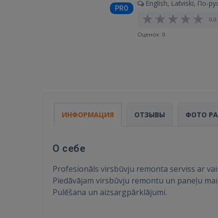
English, Latviski, По-ру
PRO
0,0 
Оценок: 0
ИНФОРМАЦИЯ
ОТЗЫВЫ
ФОТО Р
О себе
Profesionāls virsbūvju remonta serviss ar vai
Piedāvājam virsbūvju remontu un paneļu ma
Pulēšana un aizsargpārklājumi.