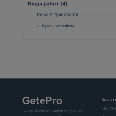
Виды работ (
4
)
Ремонт транспорта
Кузовные работы
Как эт
Как соз
Быстрый способ найти надежного