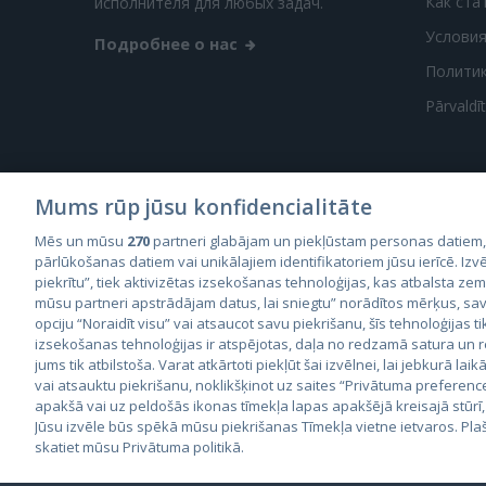
Как ста
исполнителя для любых задач.
Условия
Подробнее о нас
Полити
Pārvaldī
Mums rūp jūsu konfidencialitāte
Mēs un mūsu
270
partneri glabājam un piekļūstam personas datiem
City2
pārlūkošanas datiem vai unikālajiem identifikatoriem jūsu ierīcē. Izvē
City
piekrītu”, tiek aktivizētas izsekošanas tehnoloģijas, kas atbalsta ze
mūsu partneri apstrādājam datus, lai sniegtu” norādītos mērķus, sav
opciju “Noraidīt visu” vai atsaucot savu piekrišanu, šīs tehnoloģijas ti
izsekošanas tehnoloģijas ir atspējotas, daļa no redzamā satura un
jums tik atbilstoša. Varat atkārtoti piekļūt šai izvēlnei, lai jebkurā laik
vai atsauktu piekrišanu, noklikšķinot uz saites “Privātuma preferenc
apakšā vai uz peldošās ikonas tīmekļa lapas apakšējā kreisajā stūrī,
© 2026 GetaPro. Все права защищены.
Jūsu izvēle būs spēkā mūsu piekrišanas Tīmekļa vietne ietvaros. Pla
DetLab.lv
ПРЕДЛОЖИТЬ ЗА
skatiet mūsu Privātuma politikā.