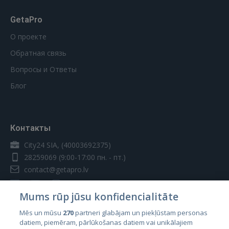
GetaPro
О проекте
Обратная связь
Вопросы и Ответы
Блог
Контакты
City24 SIA, (40003692375)
28259069
(9:00-17:00 пн. - пт.)
contact@getapro.lv
Mums rūp jūsu konfidencialitāte
Mēs un mūsu
270
partneri glabājam un piekļūstam personas
datiem, piemēram, pārlūkošanas datiem vai unikālajiem
Страны