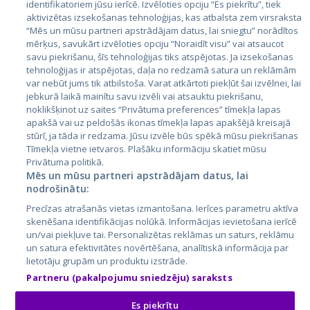
identifikatoriem jūsu ierīcē. Izvēloties opciju “Es piekrītu”, tiek
aktivizētas izsekošanas tehnoloģijas, kas atbalsta zem virsraksta
Эстония
“Mēs un mūsu partneri apstrādājam datus, lai sniegtu” norādītos
Латвия
mērķus, savukārt izvēloties opciju “Noraidīt visu” vai atsaucot
savu piekrišanu, šīs tehnoloģijas tiks atspējotas. Ja izsekošanas
Литва
tehnoloģijas ir atspējotas, daļa no redzamā satura un reklāmām
var nebūt jums tik atbilstoša. Varat atkārtoti piekļūt šai izvēlnei, lai
jebkurā laikā mainītu savu izvēli vai atsauktu piekrišanu,
noklikšķinot uz saites “Privātuma preferences” tīmekļa lapas
apakšā vai uz peldošās ikonas tīmekļa lapas apakšējā kreisajā
stūrī, ja tāda ir redzama. Jūsu izvēle būs spēkā mūsu piekrišanas
Tīmekļa vietne ietvaros. Plašāku informāciju skatiet mūsu
Privātuma politikā.
Mēs un mūsu partneri apstrādājam datus, lai
nodrošinātu:
City24.lv
CVbankas.lt
Precīzas atrašanās vietas izmantošana. Ierīces parametru aktīva
City24.ee
Kainos.lt
skenēšana identifikācijas nolūkā. Informācijas ievietošana ierīcē
GetaPro.lv
Paslaugos.lt
un/vai piekļuve tai. Personalizētas reklāmas un saturs, reklāmu
GetaPro.ee
auto24.ee
un satura efektivitātes novērtēšana, analītiskā informācija par
lietotāju grupām un produktu izstrāde.
Skelbiu.lt
KV.ee
Partneru (pakalpojumu sniedzēju) saraksts
Autoplius.lt
Osta.ee
Aruodas.lt
KuldneBörs.ee
Es piekrītu