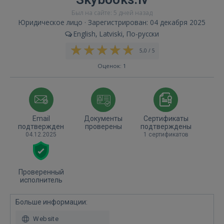
Был на сайте: 5 дней назад
Юридическое лицо · Зарегистрирован: 04 декабря 2025
English, Latviski, По-русски
5,0 / 5
Оценок: 1
Email
Документы
Сертификаты
подтвержден
проверены
подтверждены
04.12.2025
1 сертификатов
Проверенный
исполнитель
Больше информации:
Website