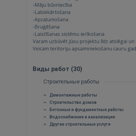
-Māju būvniecība
-Labiekārtošana
-Apzaļumošana
-Bruģēšana
-Laistīšanas sistēmu ierīkošana
Varam uzbūvēt jūsu projektu līdz atslēgai un v
Veicam teritoriju apsaimniekošanu cauru gad
Виды работ (
30
)
Строительные работы
Демонтажные работы
Строительство домов
Бетонные и фундаментные работы
Водоснабжение и канализация
Другие строительные услуги