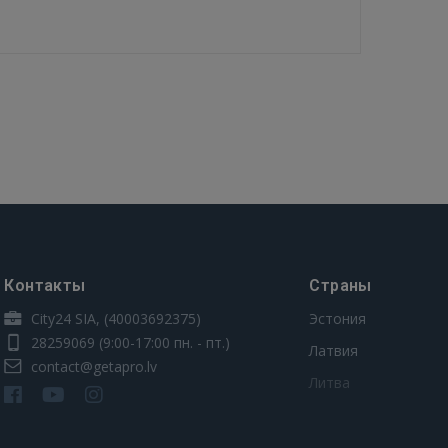
Контакты
Страны
City24 SIA, (40003692375)
Эстония
28259069
(9:00-17:00 пн. - пт.)
Латвия
contact@getapro.lv
Литва