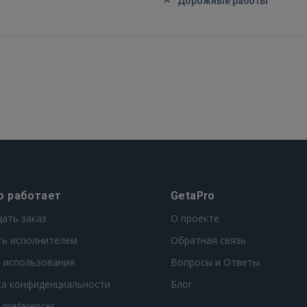
Дорожные работы
о работает
GetaPro
дать заказ
О проекте
ть исполнителем
Обратная связь
 использования
Вопросы и Ответы
ка конфиденциальности
Блог
t preferences