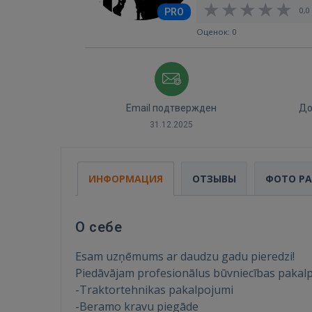
0,0 
PRO
Оценок: 0
Email подтвержден
До
31.12.2025
ИНФОРМАЦИЯ
ОТЗЫВЫ
ФОТО Р
О себе
Esam uzņēmums ar daudzu gadu pieredzi!
Piedāvājam profesionālus būvniecības pakal
-Traktortehnikas pakalpojumi
-Beramo kravu piegāde