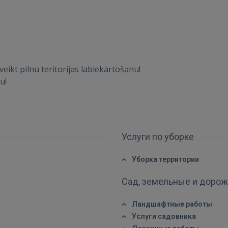
ВОЙТИ
eikt pilnu teritorijas labiekārtošanu!
Забыли пароль?
Запомнить?
u!
FACEBOOK
GOOGLE
Услуги по уборке
 Sign in with Apple
Уборка территории
Сад, земельные и доро
Ещё не зарегистрированы?
Ландшафтные работы
РЕГИСТРАЦИЯ
Услуги садовника