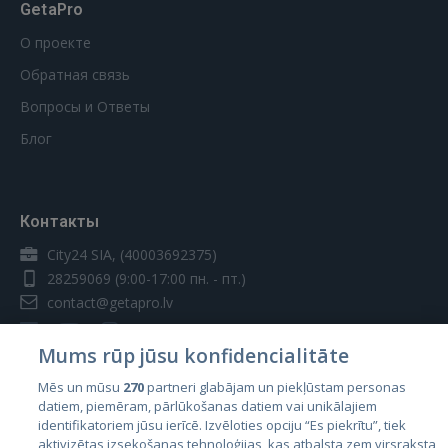
GetaPro
О проекте
Обратная связь
Вопросы и Ответы
Блог
Контакты
City24 SIA, (40003692375)
28259069
(9:00-17:00 пн. - пт.)
contact@getapro.lv
Mums rūp jūsu konfidencialitāte
Mēs un mūsu
270
partneri glabājam un piekļūstam personas
datiem, piemēram, pārlūkošanas datiem vai unikālajiem
Страны
identifikatoriem jūsu ierīcē. Izvēloties opciju “Es piekrītu”, tiek
aktivizētas izsekošanas tehnoloģijas, kas atbalsta zem virsraksta