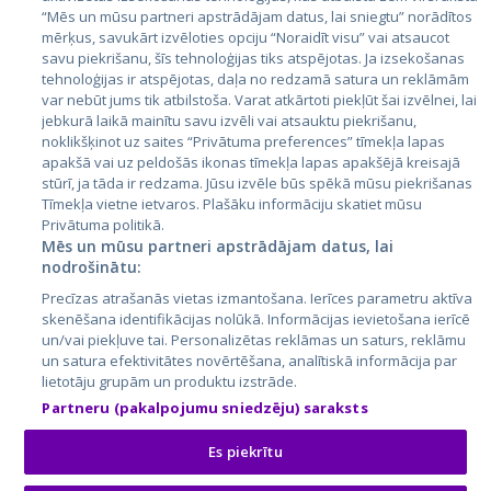
Эстония
“Mēs un mūsu partneri apstrādājam datus, lai sniegtu” norādītos
Латвия
mērķus, savukārt izvēloties opciju “Noraidīt visu” vai atsaucot
savu piekrišanu, šīs tehnoloģijas tiks atspējotas. Ja izsekošanas
Литва
tehnoloģijas ir atspējotas, daļa no redzamā satura un reklāmām
var nebūt jums tik atbilstoša. Varat atkārtoti piekļūt šai izvēlnei, lai
jebkurā laikā mainītu savu izvēli vai atsauktu piekrišanu,
noklikšķinot uz saites “Privātuma preferences” tīmekļa lapas
apakšā vai uz peldošās ikonas tīmekļa lapas apakšējā kreisajā
stūrī, ja tāda ir redzama. Jūsu izvēle būs spēkā mūsu piekrišanas
Tīmekļa vietne ietvaros. Plašāku informāciju skatiet mūsu
Privātuma politikā.
Mēs un mūsu partneri apstrādājam datus, lai
nodrošinātu:
City24.lv
CVbankas.lt
Precīzas atrašanās vietas izmantošana. Ierīces parametru aktīva
City24.ee
Kainos.lt
skenēšana identifikācijas nolūkā. Informācijas ievietošana ierīcē
GetaPro.lv
Paslaugos.lt
un/vai piekļuve tai. Personalizētas reklāmas un saturs, reklāmu
GetaPro.ee
auto24.ee
un satura efektivitātes novērtēšana, analītiskā informācija par
lietotāju grupām un produktu izstrāde.
Skelbiu.lt
KV.ee
Partneru (pakalpojumu sniedzēju) saraksts
Autoplius.lt
Osta.ee
Aruodas.lt
KuldneBörs.ee
Es piekrītu