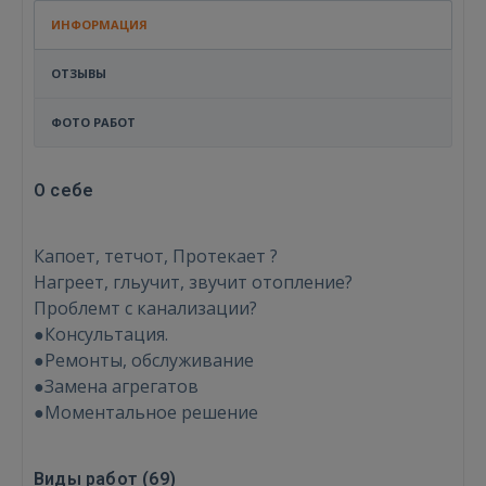
ИНФОРМАЦИЯ
ОТЗЫВЫ
ФОТО РАБОТ
О себе
Капоет, тетчот, Протекает ?
Нагреет, гльучит, звучит отопление?
Проблемт с канализации?
●Консультация.
●Ремонты, обслуживание
●Замена агрегатов
●Моментальное решение
Виды работ (
69
)