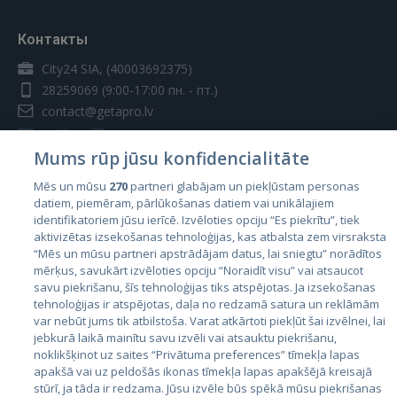
Контакты
City24 SIA, (40003692375)
28259069
(9:00-17:00 пн. - пт.)
contact@getapro.lv
Mums rūp jūsu konfidencialitāte
Mēs un mūsu
270
partneri glabājam un piekļūstam personas
datiem, piemēram, pārlūkošanas datiem vai unikālajiem
Страны
identifikatoriem jūsu ierīcē. Izvēloties opciju “Es piekrītu”, tiek
aktivizētas izsekošanas tehnoloģijas, kas atbalsta zem virsraksta
Эстония
“Mēs un mūsu partneri apstrādājam datus, lai sniegtu” norādītos
Латвия
mērķus, savukārt izvēloties opciju “Noraidīt visu” vai atsaucot
savu piekrišanu, šīs tehnoloģijas tiks atspējotas. Ja izsekošanas
Литва
tehnoloģijas ir atspējotas, daļa no redzamā satura un reklāmām
var nebūt jums tik atbilstoša. Varat atkārtoti piekļūt šai izvēlnei, lai
jebkurā laikā mainītu savu izvēli vai atsauktu piekrišanu,
noklikšķinot uz saites “Privātuma preferences” tīmekļa lapas
apakšā vai uz peldošās ikonas tīmekļa lapas apakšējā kreisajā
stūrī, ja tāda ir redzama. Jūsu izvēle būs spēkā mūsu piekrišanas