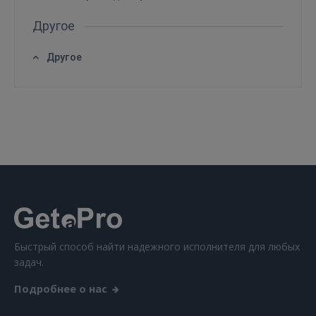
GOOGLE
Другое
Другое
 Sign in with Apple
Ещё не зарегистрированы?
РЕГИСТРАЦИЯ
Быстрый способ найти надежного исполнителя для любых
задач.
Подробнее о нас