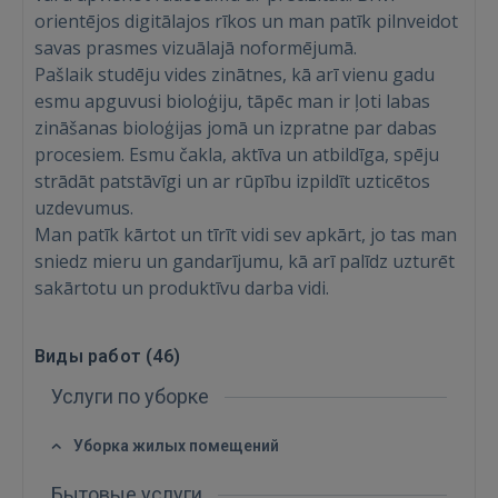
orientējos digitālajos rīkos un man patīk pilnveidot
savas prasmes vizuālajā noformējumā.
Pašlaik studēju vides zinātnes, kā arī vienu gadu
esmu apguvusi bioloģiju, tāpēc man ir ļoti labas
zināšanas bioloģijas jomā un izpratne par dabas
procesiem. Esmu čakla, aktīva un atbildīga, spēju
strādāt patstāvīgi un ar rūpību izpildīt uzticētos
uzdevumus.
Man patīk kārtot un tīrīt vidi sev apkārt, jo tas man
sniedz mieru un gandarījumu, kā arī palīdz uzturēt
sakārtotu un produktīvu darba vidi.
Виды работ (
46
)
Услуги по уборке
Уборка жилых помещений
Бытовые услуги