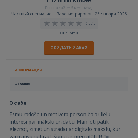
Был на сайте: 6 мес. назад
Частный специалист · Зарегистрирован: 26 января 2026
0,0 / 5
Оценок: 0
СОЗДАТЬ ЗАКАЗ
ИНФОРМАЦИЯ
ОТЗЫВЫ
О себе
Esmu radoša un motivēta personība ar lielu
interesi par mākslu un dabu. Man ļoti patīk
gleznot, zīmēt un strādāt ar digitālo mākslu, kur
varu apvienot radošumu ar precizitāti. Brīvi