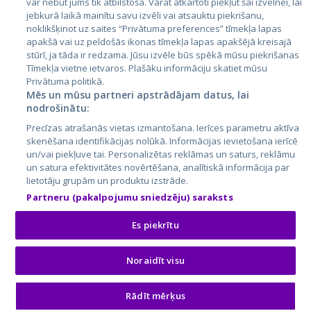
var nebūt jums tik atbilstoša. Varat atkārtoti piekļūt šai izvēlnei, lai
jebkurā laikā mainītu savu izvēli vai atsauktu piekrišanu,
noklikšķinot uz saites “Privātuma preferences” tīmekļa lapas
apakšā vai uz peldošās ikonas tīmekļa lapas apakšējā kreisajā
stūrī, ja tāda ir redzama. Jūsu izvēle būs spēkā mūsu piekrišanas
Tīmekļa vietne ietvaros. Plašāku informāciju skatiet mūsu
Privātuma politikā.
Mēs un mūsu partneri apstrādājam datus, lai
nodrošinātu:
City24.lv
CVbankas.lt
Precīzas atrašanās vietas izmantošana. Ierīces parametru aktīva
City24.ee
Kainos.lt
skenēšana identifikācijas nolūkā. Informācijas ievietošana ierīcē
GetaPro.lv
Paslaugos.lt
un/vai piekļuve tai. Personalizētas reklāmas un saturs, reklāmu
GetaPro.ee
auto24.ee
un satura efektivitātes novērtēšana, analītiskā informācija par
lietotāju grupām un produktu izstrāde.
Skelbiu.lt
KV.ee
Partneru (pakalpojumu sniedzēju) saraksts
Autoplius.lt
Osta.ee
Aruodas.lt
KuldneBörs.ee
Es piekrītu
Noraidīt visu
© 2026 GetaPro. Все права защищены.
Rādīt mērķus