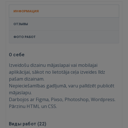
ИНФОРМАЦИЯ
ОТЗЫВЫ
ФОТО РАБОТ
О себе
Izveidošu dizainu mājaslapai vai mobilajai
aplikācijai, sākot no lietotāja ceļa izveides līdz
pašam dizainam.
Nepieciešamības gadījumā, varu palīdzēt publicēt
mājaslapu.
Darbojos ar Figma, Pixso, Photoshop, Wordpress.
Pārzinu HTML un CSS.
Виды работ (
22
)