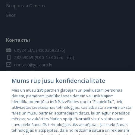
Вопросы и Ответы
Блог
Контакты
City24 SIA, (40003692375)
28259069
(9:00-17:00 пн. - пт.)
contact@getapro.lv
Mums rūp jūsu konfidencialitāte
Mēs un mūsu
270
partneri glabājam un piekļūstam personas
datiem, piemēram, pārlūkošanas datiem vai unikālajiem
Страны
identifikatoriem jūsu ierīcē. Izvēloties opciju “Es piekrītu”, tiek
aktivizētas izsekošanas tehnoloģijas, kas atbalsta zem virsraksta
Эстония
“Mēs un mūsu partneri apstrādājam datus, lai sniegtu” norādītos
Латвия
mērķus, savukārt izvēloties opciju “Noraidīt visu” vai atsaucot
savu piekrišanu, šīs tehnoloģijas tiks atspējotas. Ja izsekošanas
Литва
tehnoloģijas ir atspējotas, daļa no redzamā satura un reklāmām