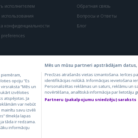
ть исполнителем
Обратная связь
 использования
Вопросы и Ответы
ка конфиденциальности
Блог
t preferences
Mēs un mūsu partneri apstrādājam datus, 
Precīzas atrašanās vietas izmantošana. Ierīces 
, piemēram,
4.lv
GetaPro.lv
Skelbiu.lt
Aruodas.lt
Kain
identifikācijas nolūkā. Informācijas ievietošana ier
loties opciju “Es
24.ee
GetaPro.ee
Autoplius.lt
CVbankas.lt
Pas
Personalizētas reklāmas un saturs, reklāmu un sa
m virsraksta “Mēs un
novērtēšana, analītiskā informācija par lietotāju
ukārt izvēloties
ks atspējotas. Ja
Partneru (pakalpojumu sniedzēju) saraksts
 reklāmām var nebūt
ā mainītu savu izvēli
es” tīmekļa lapas
 ja tāda ir redzama.
šāku informāciju