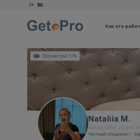
LV
RU
Как это рабо
Просмотры: 576
Nataliia M.
Был на сайте: 22 дней н
Частный специалист · З