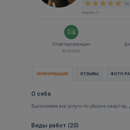
5,0 
Оценок: 5
Email подтвержден
До
06.02.2026
ИНФОРМАЦИЯ
ОТЗЫВЫ
ФОТО Р
О себе
Выполняем все услуги по уборке квартир,
Виды работ (
20
)