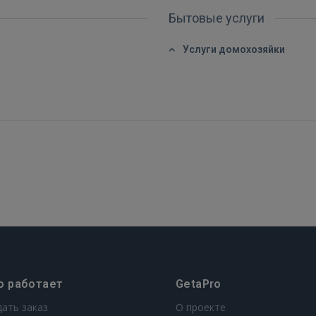
Бытовые услуги
FACEBOOK
Услуги домохозяйки
GOOGLE
 Sign in with Apple
Ещё не зарегистрированы?
РЕГИСТРАЦИЯ
о работает
GetaPro
дать заказ
О проекте