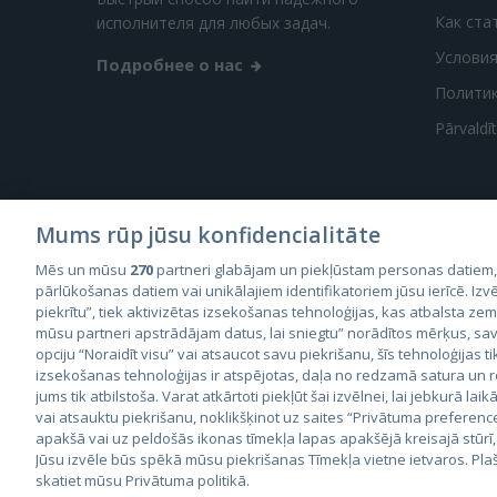
Как ста
исполнителя для любых задач.
Условия
Подробнее о нас
Полити
Pārvaldī
Mums rūp jūsu konfidencialitāte
Mēs un mūsu
270
partneri glabājam un piekļūstam personas datiem
City2
pārlūkošanas datiem vai unikālajiem identifikatoriem jūsu ierīcē. Izvē
City
piekrītu”, tiek aktivizētas izsekošanas tehnoloģijas, kas atbalsta ze
mūsu partneri apstrādājam datus, lai sniegtu” norādītos mērķus, sav
opciju “Noraidīt visu” vai atsaucot savu piekrišanu, šīs tehnoloģijas ti
izsekošanas tehnoloģijas ir atspējotas, daļa no redzamā satura un
jums tik atbilstoša. Varat atkārtoti piekļūt šai izvēlnei, lai jebkurā laik
vai atsauktu piekrišanu, noklikšķinot uz saites “Privātuma preferenc
apakšā vai uz peldošās ikonas tīmekļa lapas apakšējā kreisajā stūrī,
© 2026 GetaPro. Все права защищены.
Jūsu izvēle būs spēkā mūsu piekrišanas Tīmekļa vietne ietvaros. Pla
skatiet mūsu Privātuma politikā.