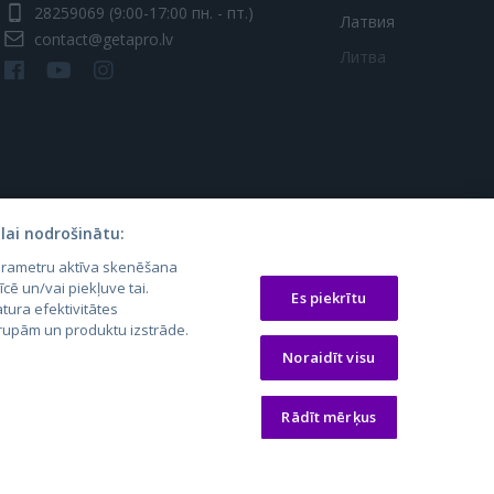
28259069
(9:00-17:00 пн. - пт.)
Латвия
contact@getapro.lv
Литва
lai nodrošinātu:
parametru aktīva skenēšana
os.lt
auto24.ee
Osta.ee
īcē un/vai piekļuve tai.
Es piekrītu
laugos.lt
KV.ee
KuldneBörs.ee
tura efektivitātes
 grupām un produktu izstrāde.
Noraidīt visu
Rādīt mērķus