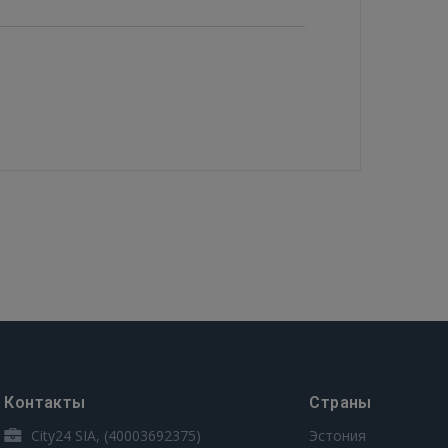
Контакты
Страны
City24 SIA, (40003692375)
Эстония