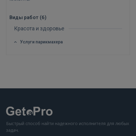
Виды работ (
6
)
Красота и здоровье
ВОЙТИ
Услуги парикмахера
Забыли пароль?
Запомнить?
FACEBOOK
GOOGLE
 Sign in with Apple
Ещё не зарегистрированы?
Быстрый способ найти надежного исполнителя для любых
задач.
РЕГИСТРАЦИЯ