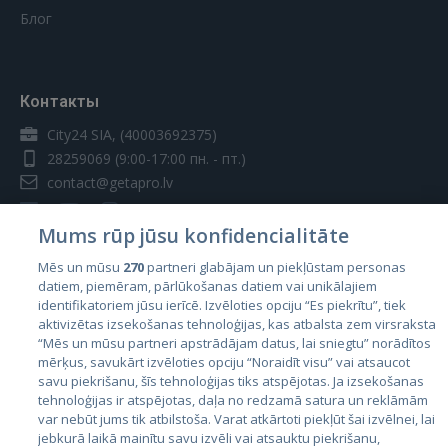
Блог
Контакты
City24 SIA, (40003692375)
28259069
(9:00-17:00 пн. - пт.)
contact@getapro.lv
Mums rūp jūsu konfidencialitāte
Mēs un mūsu
270
partneri glabājam un piekļūstam personas
datiem, piemēram, pārlūkošanas datiem vai unikālajiem
Страны
identifikatoriem jūsu ierīcē. Izvēloties opciju “Es piekrītu”, tiek
aktivizētas izsekošanas tehnoloģijas, kas atbalsta zem virsraksta
Эстония
“Mēs un mūsu partneri apstrādājam datus, lai sniegtu” norādītos
Латвия
mērķus, savukārt izvēloties opciju “Noraidīt visu” vai atsaucot
savu piekrišanu, šīs tehnoloģijas tiks atspējotas. Ja izsekošanas
Литва
tehnoloģijas ir atspējotas, daļa no redzamā satura un reklāmām
var nebūt jums tik atbilstoša. Varat atkārtoti piekļūt šai izvēlnei, lai
jebkurā laikā mainītu savu izvēli vai atsauktu piekrišanu,