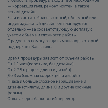
стоимость процедуры входит всё необходимое
— коррекция геля, ремонт ногтей, а также
лёгкий дизайн.
Если вы хотите более сложный, объёмный или
индивидуальный дизайн, он планируется
отдельно — за соответствующую доплату с
учётом объёма и сложности работы.
Войти
С радостью помогу создать маникюр, который
подчеркнёт Ваш стиль.
Время процедуры зависит от объёма работы.
От 1.5 часа(короткие, без дизайна)
От 2-2.5 (средняя длина и дизайн)
До 3 ех (сложная коррекция и дизайн)
ВОЙТИ
4 часа и больше сложное наращивание и
дизайн (стилеты, длина Xl и другие срочные
Забыли пароль?
Запомнить?
формы)
Оплата через банковский перевод.
FACEBOOK