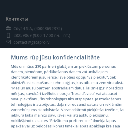
Контакты
City24 SIA, (40003692375)
28259069
(9:00-17:00 пн. - пт.)
contact@getapro.lv
Mums rūp jūsu konfidencialitāte
Mēs un mūsu
270
partneri glabājam un piekļūstam personas
datiem, piemēram, pārlūkošanas datiem vai unikālajiem
Страны
identifikatoriem jūsu ierīcē. Izvēloties opciju “Es piekrītu”, tiek
aktivizētas izsekošanas tehnoloģijas, kas atbalsta zem virsraksta
Эстония
“Mēs un mūsu partneri apstrādājam datus, lai sniegtu” norādītos
Латвия
mērķus, savukārt izvēloties opciju “Noraidīt visu” vai atsaucot
savu piekrišanu, šīs tehnoloģijas tiks atspējotas. Ja izsekošanas
Литва
tehnoloģijas ir atspējotas, daļa no redzamā satura un reklāmām
var nebūt jums tik atbilstoša. Varat atkārtoti piekļūt šai izvēlnei, lai
jebkurā laikā mainītu savu izvēli vai atsauktu piekrišanu,
noklikšķinot uz saites “Privātuma preferences” tīmekļa lapas
apakšā vai uz peldošās ikonas tīmekļa lapas apakšējā kreisajā