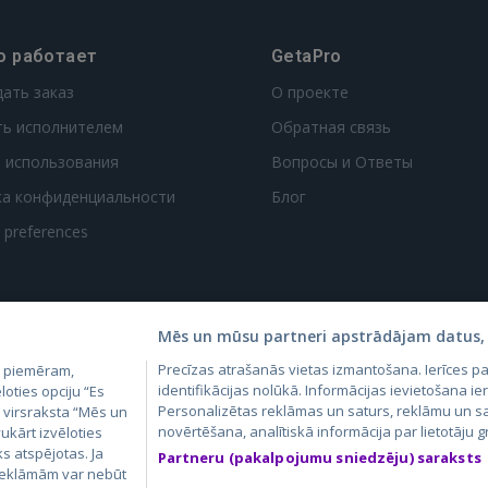
о работает
GetaPro
дать заказ
О проекте
ть исполнителем
Обратная связь
 использования
Вопросы и Ответы
ка конфиденциальности
Блог
t preferences
Mēs un mūsu partneri apstrādājam datus, 
Precīzas atrašanās vietas izmantošana. Ierīces 
, piemēram,
4.lv
GetaPro.lv
Skelbiu.lt
Aruodas.lt
Kain
identifikācijas nolūkā. Informācijas ievietošana ier
loties opciju “Es
24.ee
GetaPro.ee
Autoplius.lt
CVbankas.lt
Pas
Personalizētas reklāmas un saturs, reklāmu un sa
m virsraksta “Mēs un
novērtēšana, analītiskā informācija par lietotāju
ukārt izvēloties
ks atspējotas. Ja
Partneru (pakalpojumu sniedzēju) saraksts
 reklāmām var nebūt