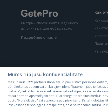
Как эт
Как соз
Быстрый способ найти надежного
Как ста
исполнителя для любых задач.
Условия
Подробнее о нас
Полити
Pārvaldī
Mums rūp jūsu konfidencialitāte
Mēs un mūsu
270
partneri glabājam un piekļūstam personas datiem
City2
pārlūkošanas datiem vai unikālajiem identifikatoriem jūsu ierīcē. Izvē
City
piekrītu”, tiek aktivizētas izsekošanas tehnoloģijas, kas atbalsta ze
mūsu partneri apstrādājam datus, lai sniegtu” norādītos mērķus, sav
opciju “Noraidīt visu” vai atsaucot savu piekrišanu, šīs tehnoloģijas ti
izsekošanas tehnoloģijas ir atspējotas, daļa no redzamā satura un