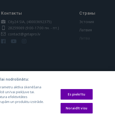
Контакты
Страны
City24 SIA, (40003692375)
Эстония
28259069
(9:00-17:00 пн. - пт.)
Латвия
contact@getapro.lv
Литва
lai nodrošinātu:
parametru aktīva skenēšana
os.lt
auto24.ee
Osta.ee
īcē un/vai piekļuve tai.
Es piekrītu
laugos.lt
KV.ee
KuldneBörs.ee
tura efektivitātes
 grupām un produktu izstrāde.
Noraidīt visu