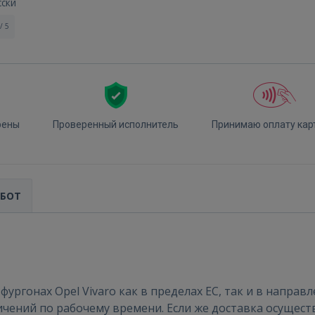
сски
/ 5
рены
Проверенный исполнитель
Принимаю оплату кар
Войти
АБОТ
ргонах Opel Vivaro как в пределах ЕС, так и в направ
ВОЙТИ
ичений по рабочему времени. Если же доставка осущест