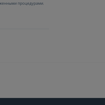
оженными процедурами.
Забыли пароль?
Запомнить?
FACEBOOK
GOOGLE
 Sign in with Apple
Ещё не зарегистрированы?
РЕГИСТРАЦИЯ