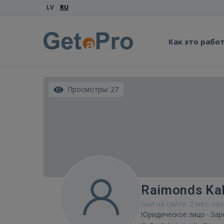
LV
RU
Как это рабо
Просмотры: 27
Raimonds Kal
Был на сайте: 2 мес. на
Юридическое лицо · Зар