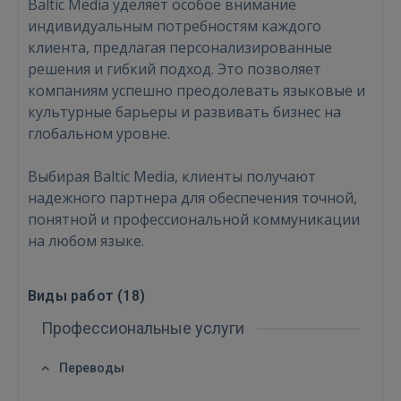
Baltic Media уделяет особое внимание
индивидуальным потребностям каждого
клиента, предлагая персонализированные
решения и гибкий подход. Это позволяет
компаниям успешно преодолевать языковые и
ВОЙТИ
культурные барьеры и развивать бизнес на
глобальном уровне.
Забыли пароль?
Запомнить?
Выбирая Baltic Media, клиенты получают
надежного партнера для обеспечения точной,
FACEBOOK
понятной и профессиональной коммуникации
на любом языке.
GOOGLE
Виды работ (
18
)
 Sign in with Apple
Профессиональные услуги
Ещё не зарегистрированы?
Переводы
РЕГИСТРАЦИЯ