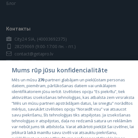
Блог
Контакты
City24 SIA, (40003692375)
28259069
(9:00-17:00 пн. - пт.)
contact@getapro.lv
Mums rūp jūsu konfidencialitāte
Mēs un mūsu
270
partneri glabājam un piekļūstam personas
datiem, piemēram, pārlūkošanas datiem vai unikālajiem
Страны
identifikatoriem jūsu ierīcē. Izvēloties opciju “Es piekrītu”, tiek
aktivizētas izsekošanas tehnoloģijas, kas atbalsta zem virsraksta
Эстония
“Mēs un mūsu partneri apstrādājam datus, lai sniegtu” norādītos
Латвия
mērķus, savukārt izvēloties opciju “Noraidīt visu” vai atsaucot
savu piekrišanu, šīs tehnoloģijas tiks atspējotas. Ja izsekošanas
Литва
tehnoloģijas ir atspējotas, daļa no redzamā satura un reklāmām
var nebūt jums tik atbilstoša. Varat atkārtoti piekļūt šai izvēlnei, lai
jebkurā laikā mainītu savu izvēli vai atsauktu piekrišanu,