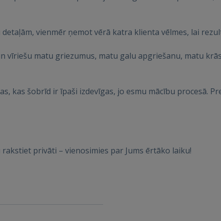
u detaļām, vienmēr ņemot vērā katra klienta vēlmes, lai rezul
ВОЙТИ
un vīriešu matu griezumus, matu galu apgriešanu, matu kr
Забыли пароль?
Запомнить?
, kas šobrīd ir īpaši izdevīgas, jo esmu mācību procesā. Pre
FACEBOOK
GOOGLE
oši rakstiet privāti – vienosimies par Jums ērtāko laiku!
 Sign in with Apple
Ещё не зарегистрированы?
РЕГИСТРАЦИЯ