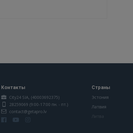
Контакты
Страны
City24 SIA, (40003692375)
Эстония
28259069
(9:00-17:00 пн. - пт.)
Латвия
contact@getapro.lv
Литва