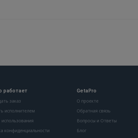
о работает
GetaPro
дать заказ
О проекте
ть исполнителем
Обратная связь
 использования
Вопросы и Ответы
ка конфиденциальности
Блог