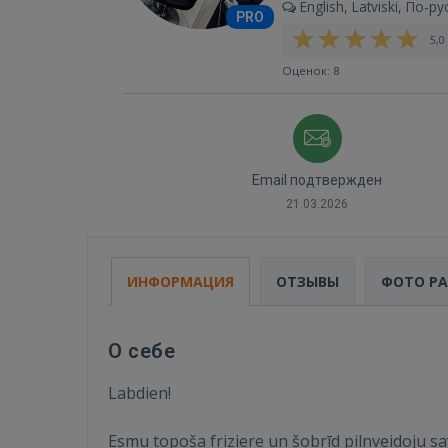
English, Latviski, По-ру
PRO
5,0 
Оценок: 8
Email подтвержден
21.03.2026
ИНФОРМАЦИЯ
ОТЗЫВЫ
ФОТО Р
О себе
Labdien!
Esmu topoša friziere un šobrīd pilnveidoju sa