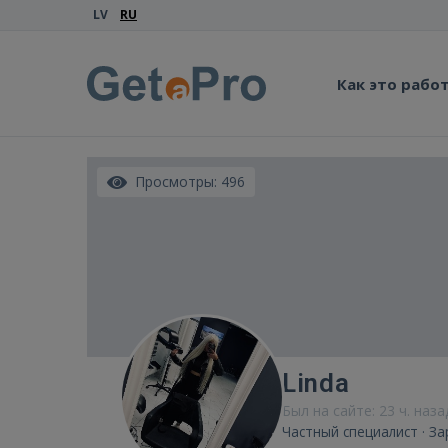
LV
RU
Как это рабо
Просмотры: 496
Linda
Был на сайте: 23 ч. наза
Частный специалист · З