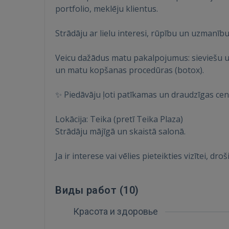
portfolio, meklēju klientus.
Strādāju ar lielu interesi, rūpību un uzmanīb
Veicu dažādus matu pakalpojumus: sieviešu 
un matu kopšanas procedūras (botox).
✨ Piedāvāju ļoti patīkamas un draudzīgas cenas
Lokācija: Teika (pretī Teika Plaza)
Strādāju mājīgā un skaistā salonā.
Ja ir interese vai vēlies pieteikties vizītei, dr
Виды работ (
10
)
Красота и здоровье