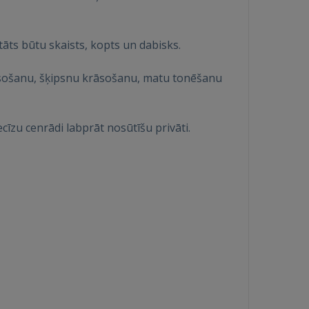
tāts būtu skaists, kopts un dabisks.
āsošanu, šķipsnu krāsošanu, matu tonēšanu
cīzu cenrādi labprāt nosūtīšu privāti.