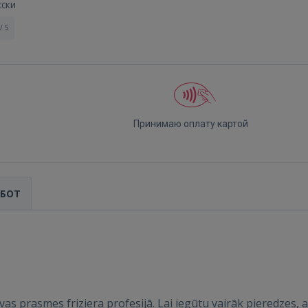
сски
/ 5
Принимаю оплату картой
АБОТ
Войти
vas prasmes friziera profesijā. Lai iegūtu vairāk pieredzes,