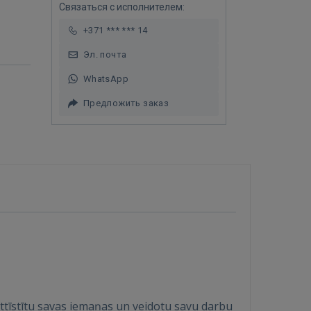
Связаться с исполнителем:
+371 *** *** 14
Эл. почта
WhatsApp
Предложить заказ
 attīstītu savas iemaņas un veidotu savu darbu