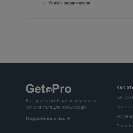
Услуги парикмахера
Как эт
Как соз
Быстрый способ найти надежного
Как ста
исполнителя для любых задач.
Условия
Подробнее о нас
Полити