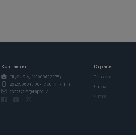
Контакты
Страны
City24 SIA, (40003692375)
Эстония
28259069
(9:00-17:00 пн. - пт.)
Латвия
contact@getapro.lv
Литва