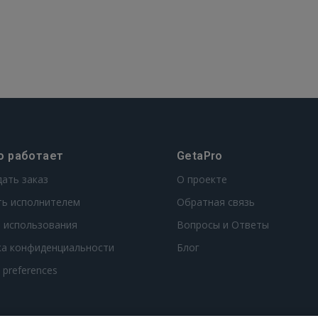
о работает
GetaPro
дать заказ
О проекте
ть исполнителем
Обратная связь
 использования
Вопросы и Ответы
ка конфиденциальности
Блог
t preferences