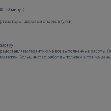
30–60 минут)
ВОЙТИ
ортизаторы, шаровые опоры, втулки)
Забыли пароль?
Запомнить?
FACEBOOK
смотру
предоставляем гарантию на все выполненные работы. П
GOOGLE
платежей. Большинство работ выполняем в тот же день
 Sign in with Apple
Ещё не зарегистрированы?
РЕГИСТРАЦИЯ