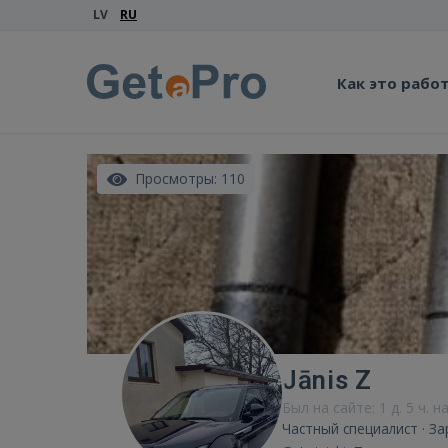
LV
RU
Как это рабо
Просмотры: 110
Jānis Z
Был на сайте: 1 д. 5 ч. н
Частный специалист · З