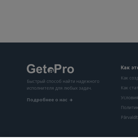
Как эт
Как соз
Быстрый способ найти надежного
Как ста
исполнителя для любых задач.
Условия
Подробнее о нас
Полити
Pārvaldī