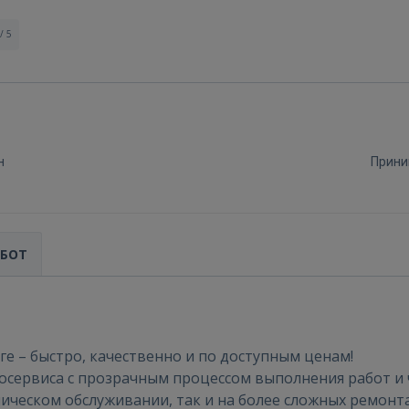
/ 5
н
Прини
АБОТ
Войти
е – быстро, качественно и по доступным ценам!
осервиса с прозрачным процессом выполнения работ и 
ическом обслуживании, так и на более сложных ремонта