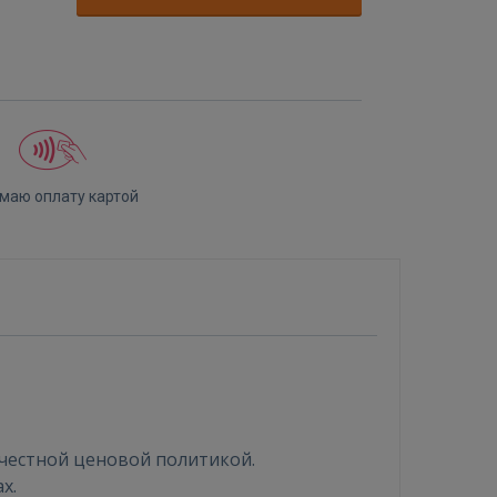
маю оплату картой
честной ценовой политикой.
х.