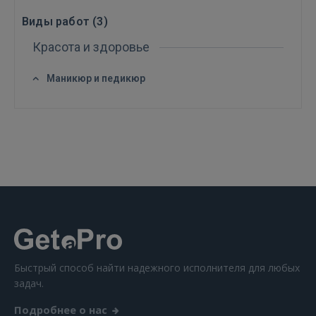
Виды работ (
3
)
Красота и здоровье
ВОЙТИ
Маникюр и педикюр
Забыли пароль?
Запомнить?
FACEBOOK
GOOGLE
 Sign in with Apple
Ещё не зарегистрированы?
Быстрый способ найти надежного исполнителя для любых
задач.
РЕГИСТРАЦИЯ
Подробнее о нас