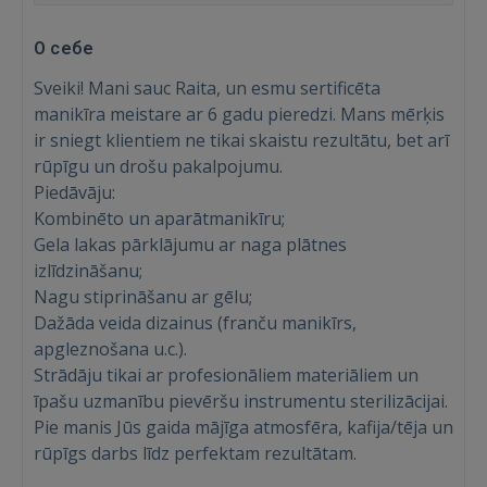
О себе
Sveiki! Mani sauc Raita, un esmu sertificēta
manikīra meistare ar 6 gadu pieredzi. Mans mērķis
ir sniegt klientiem ne tikai skaistu rezultātu, bet arī
rūpīgu un drošu pakalpojumu.
Piedāvāju:
Kombinēto un aparātmanikīru;
Gela lakas pārklājumu ar naga plātnes
izlīdzināšanu;
Nagu stiprināšanu ar gēlu;
Dažāda veida dizainus (franču manikīrs,
apgleznošana u.c.).
Strādāju tikai ar profesionāliem materiāliem un
īpašu uzmanību pievēršu instrumentu sterilizācijai.
Войти
Pie manis Jūs gaida mājīga atmosfēra, kafija/tēja un
rūpīgs darbs līdz perfektam rezultātam.