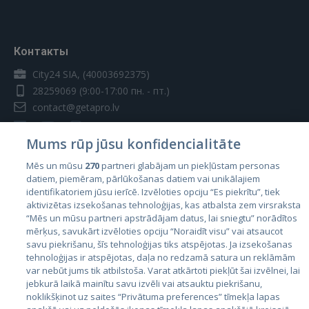
Контакты
City24 SIA, (40003692375)
28259069
(9:00-17:00 пн. - пт.)
contact@getapro.lv
Mums rūp jūsu konfidencialitāte
Mēs un mūsu
270
partneri glabājam un piekļūstam personas
datiem, piemēram, pārlūkošanas datiem vai unikālajiem
Страны
identifikatoriem jūsu ierīcē. Izvēloties opciju “Es piekrītu”, tiek
aktivizētas izsekošanas tehnoloģijas, kas atbalsta zem virsraksta
Эстония
“Mēs un mūsu partneri apstrādājam datus, lai sniegtu” norādītos
Латвия
mērķus, savukārt izvēloties opciju “Noraidīt visu” vai atsaucot
savu piekrišanu, šīs tehnoloģijas tiks atspējotas. Ja izsekošanas
Литва
tehnoloģijas ir atspējotas, daļa no redzamā satura un reklāmām
var nebūt jums tik atbilstoša. Varat atkārtoti piekļūt šai izvēlnei, lai
jebkurā laikā mainītu savu izvēli vai atsauktu piekrišanu,
noklikšķinot uz saites “Privātuma preferences” tīmekļa lapas