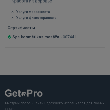
Красота и здоровье
FACEBOOK
Услуги массажиста
GOOGLE
Услуги физиотерапевта
Сертификаты
 Sign in with Apple
-
007441
Spa kosmētikas masāža
Ещё не зарегистрированы?
РЕГИСТРАЦИЯ
Быстрый способ найти надежного исполнителя для любых
задач.