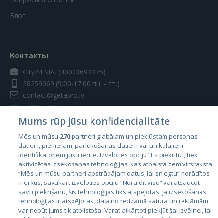
Блог
Контакты
City24 SIA, (40003692375)
28259069
(9:00-17:00 пн. - пт.)
contact@getapro.lv
Mums rūp jūsu konfidencialitāte
Mēs un mūsu
270
partneri glabājam un piekļūstam personas
datiem, piemēram, pārlūkošanas datiem vai unikālajiem
Страны
identifikatoriem jūsu ierīcē. Izvēloties opciju “Es piekrītu”, tiek
aktivizētas izsekošanas tehnoloģijas, kas atbalsta zem virsraksta
Эстония
“Mēs un mūsu partneri apstrādājam datus, lai sniegtu” norādītos
Латвия
mērķus, savukārt izvēloties opciju “Noraidīt visu” vai atsaucot
savu piekrišanu, šīs tehnoloģijas tiks atspējotas. Ja izsekošanas
Литва
tehnoloģijas ir atspējotas, daļa no redzamā satura un reklāmām
var nebūt jums tik atbilstoša. Varat atkārtoti piekļūt šai izvēlnei, lai