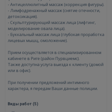
​- Антицеллюлитный массаж (коррекция фигуры).
​- Лимфодренажный массаж (снятие отечности,
детоксикация).
- ​Скульптурирующий массаж лица (лифтинг,
моделирование овала лица).
​- Буккальный массаж лица (глубокая проработка
лицевых мышц, омоложение).
Войти
​Прием осуществляется в специализированном
кабинете в Риге (район Пурвциемс).
Также доступна услуга выезда к клиенту (домой
или в офис).
При получении предложений интимного
ВОЙТИ
характера, я передам Ваши данные полиции.
Забыли пароль?
Запомнить?
Виды работ (
5
)