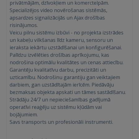
privātmājām, dzīvokļiem un komerctelpām.
Specializējos video novērošanas sistēmās,
apsardzes signalizācijās un Ajax drošības
risinājumos.
Veicu pilnu sistēmu izbūvi - no projekta izstrādes
un kabeļu vilkšanas līdz kameru, sensoru un
ieraksta iekārtu uzstādīšanai un konfigurēšanai.
Войти
Palīdzu izvēlēties drošības aprīkojumu, kas
nodrošina optimālu kvalitātes un cenas attiecību.
Garantēju kvalitatīvu darbu, precizitāti un
uzticamību. Nodrošinu garantiju gan veiktajiem
darbiem, gan uzstādītajām ierīcēm. Piedāvāju
bezmaksas objekta apskati un tāmes sastādīšanu.
Strādāju 24/7 un nepieciešamības gadījumā
ВОЙТИ
operatīvi reaģēju uz sistēmu kļūdām vai
Забыли пароль?
Запомнить?
bojājumiem.
Savs transports un profesionāli instrumenti.
FACEBOOK