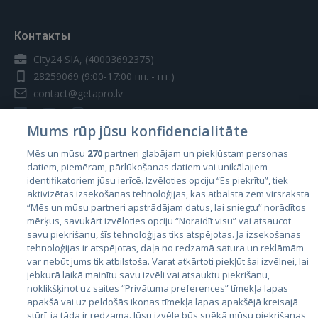
Контакты
City24 SIA, (40003692375)
28259069
(9:00-17:00 пн. - пт.)
contact@getapro.lv
Mums rūp jūsu konfidencialitāte
Mēs un mūsu
270
partneri glabājam un piekļūstam personas
datiem, piemēram, pārlūkošanas datiem vai unikālajiem
Страны
identifikatoriem jūsu ierīcē. Izvēloties opciju “Es piekrītu”, tiek
aktivizētas izsekošanas tehnoloģijas, kas atbalsta zem virsraksta
Эстония
“Mēs un mūsu partneri apstrādājam datus, lai sniegtu” norādītos
Латвия
mērķus, savukārt izvēloties opciju “Noraidīt visu” vai atsaucot
savu piekrišanu, šīs tehnoloģijas tiks atspējotas. Ja izsekošanas
Литва
tehnoloģijas ir atspējotas, daļa no redzamā satura un reklāmām
var nebūt jums tik atbilstoša. Varat atkārtoti piekļūt šai izvēlnei, lai
jebkurā laikā mainītu savu izvēli vai atsauktu piekrišanu,
noklikšķinot uz saites “Privātuma preferences” tīmekļa lapas
apakšā vai uz peldošās ikonas tīmekļa lapas apakšējā kreisajā
stūrī, ja tāda ir redzama. Jūsu izvēle būs spēkā mūsu piekrišanas