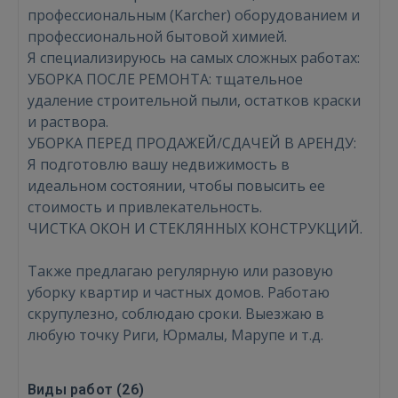
профессиональным (Karcher) оборудованием и
профессиональной бытовой химией.
Я специализируюсь на самых сложных работах:
УБОРКА ПОСЛЕ РЕМОНТА: тщательное
удаление строительной пыли, остатков краски
и раствора.
УБОРКА ПЕРЕД ПРОДАЖЕЙ/СДАЧЕЙ В АРЕНДУ:
Я подготовлю вашу недвижимость в
идеальном состоянии, чтобы повысить ее
стоимость и привлекательность.
ЧИСТКА ОКОН И СТЕКЛЯННЫХ КОНСТРУКЦИЙ.
Также предлагаю регулярную или разовую
уборку квартир и частных домов. Работаю
скрупулезно, соблюдаю сроки. Выезжаю в
любую точку Риги, Юрмалы, Марупе и т.д.
Виды работ (
26
)
Войти