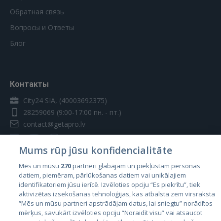
Обратная связь
Вопросы и Ответы
Блог
Контакты
City24 SIA, (40003692375)
28259069
(9:00-17:00 пн. - пт.)
contact@getapro.lv
Mums rūp jūsu konfidencialitāte
Mēs un mūsu
270
partneri glabājam un piekļūstam personas
datiem, piemēram, pārlūkošanas datiem vai unikālajiem
Страны
identifikatoriem jūsu ierīcē. Izvēloties opciju “Es piekrītu”, tiek
aktivizētas izsekošanas tehnoloģijas, kas atbalsta zem virsraksta
Эстония
“Mēs un mūsu partneri apstrādājam datus, lai sniegtu” norādītos
Латвия
mērķus, savukārt izvēloties opciju “Noraidīt visu” vai atsaucot