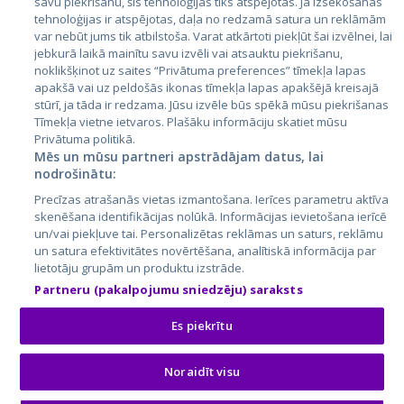
savu piekrišanu, šīs tehnoloģijas tiks atspējotas. Ja izsekošanas
Литва
tehnoloģijas ir atspējotas, daļa no redzamā satura un reklāmām
var nebūt jums tik atbilstoša. Varat atkārtoti piekļūt šai izvēlnei, lai
jebkurā laikā mainītu savu izvēli vai atsauktu piekrišanu,
noklikšķinot uz saites “Privātuma preferences” tīmekļa lapas
apakšā vai uz peldošās ikonas tīmekļa lapas apakšējā kreisajā
stūrī, ja tāda ir redzama. Jūsu izvēle būs spēkā mūsu piekrišanas
Tīmekļa vietne ietvaros. Plašāku informāciju skatiet mūsu
Privātuma politikā.
Mēs un mūsu partneri apstrādājam datus, lai
nodrošinātu:
City24.lv
CVbankas.lt
Precīzas atrašanās vietas izmantošana. Ierīces parametru aktīva
City24.ee
Kainos.lt
skenēšana identifikācijas nolūkā. Informācijas ievietošana ierīcē
GetaPro.lv
Paslaugos.lt
un/vai piekļuve tai. Personalizētas reklāmas un saturs, reklāmu
GetaPro.ee
auto24.ee
un satura efektivitātes novērtēšana, analītiskā informācija par
lietotāju grupām un produktu izstrāde.
Skelbiu.lt
KV.ee
Partneru (pakalpojumu sniedzēju) saraksts
Autoplius.lt
Osta.ee
Aruodas.lt
KuldneBörs.ee
Es piekrītu
Noraidīt visu
© 2026 GetaPro. Все права защищены.