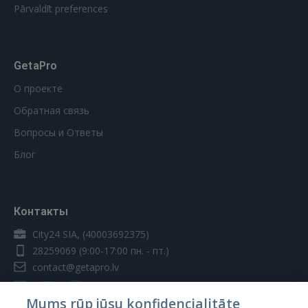
Pārvaldīt preferences
GetaPro
О проекте
Обратная связь
Вопросы и Ответы
Блог
Контакты
City24 SIA, (40003692375)
28259069
(9:00-17:00 пн. - пт.)
contact@getapro.lv
Mums rūp jūsu konfidencialitāte