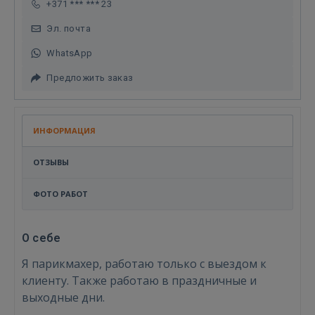
+371 *** *** 23
Эл. почта
WhatsApp
Предложить заказ
ИНФОРМАЦИЯ
ОТЗЫВЫ
ФОТО РАБОТ
О себе
Я парикмахер, работаю только с выездом к
клиенту. Также работаю в праздничные и
выходные дни.