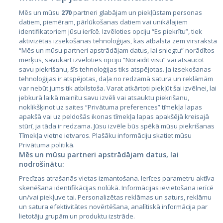
Mēs un mūsu
270
partneri glabājam un piekļūstam personas
datiem, piemēram, pārlūkošanas datiem vai unikālajiem
Страны
identifikatoriem jūsu ierīcē. Izvēloties opciju “Es piekrītu”, tiek
aktivizētas izsekošanas tehnoloģijas, kas atbalsta zem virsraksta
Эстония
“Mēs un mūsu partneri apstrādājam datus, lai sniegtu” norādītos
Латвия
mērķus, savukārt izvēloties opciju “Noraidīt visu” vai atsaucot
savu piekrišanu, šīs tehnoloģijas tiks atspējotas. Ja izsekošanas
Литва
tehnoloģijas ir atspējotas, daļa no redzamā satura un reklāmām
var nebūt jums tik atbilstoša. Varat atkārtoti piekļūt šai izvēlnei, lai
jebkurā laikā mainītu savu izvēli vai atsauktu piekrišanu,
noklikšķinot uz saites “Privātuma preferences” tīmekļa lapas
apakšā vai uz peldošās ikonas tīmekļa lapas apakšējā kreisajā
stūrī, ja tāda ir redzama. Jūsu izvēle būs spēkā mūsu piekrišanas
Tīmekļa vietne ietvaros. Plašāku informāciju skatiet mūsu
Privātuma politikā.
Mēs un mūsu partneri apstrādājam datus, lai
nodrošinātu:
City24.lv
CVbankas.lt
Precīzas atrašanās vietas izmantošana. Ierīces parametru aktīva
City24.ee
Kainos.lt
skenēšana identifikācijas nolūkā. Informācijas ievietošana ierīcē
GetaPro.lv
Paslaugos.lt
un/vai piekļuve tai. Personalizētas reklāmas un saturs, reklāmu
GetaPro.ee
auto24.ee
un satura efektivitātes novērtēšana, analītiskā informācija par
lietotāju grupām un produktu izstrāde.
Skelbiu.lt
KV.ee